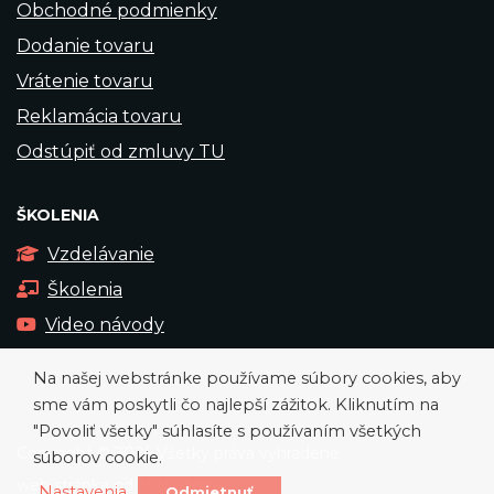
Obchodné podmienky
Dodanie tovaru
Vrátenie tovaru
Reklamácia tovaru
Odstúpiť od zmluvy TU
ŠKOLENIA
Vzdelávanie
Školenia
Video návody
Na našej webstránke používame súbory cookies, aby
sme vám poskytli čo najlepší zážitok. Kliknutím na
"Povoliť všetky" súhlasíte s používaním všetkých
Copyright © 2026 Všetky práva vyhradené
súborov cookie.
web stránka od
okto-digital
Nastavenia
Odmietnuť