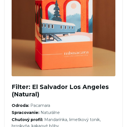
Filter: El Salvador Los Angeles
(Natural)
Odroda:
Pacamara
Spracovanie:
Naturálne
Chuťový profil:
Mandarínka, limetkový tonik,
broskyňa, kakaové bôby