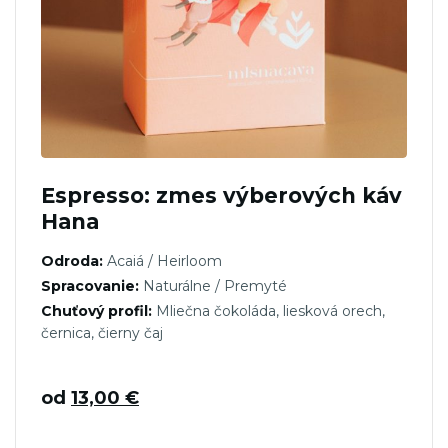
Espresso: zmes výberových káv
Hana
Odroda:
Acaiá / Heirloom
Spracovanie:
Naturálne / Premyté
Chuťový profil:
Mliečna čokoláda, liesková orech,
černica, čierny čaj
od
13,00
€