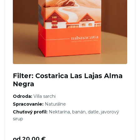
Filter: Costarica Las Lajas Alma
Negra
Odroda:
Villa sarchi
Spracovanie:
Naturálne
Chuťový profil:
Nektarína, banán, datle, javorový
sirup
od
20,00
€