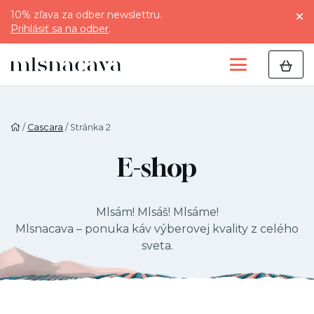
10% zľava za odber newslettru.
Prihlásiť sa na odber
.
/
Cascara
/ Stránka 2
E-shop
Mlsám! Mlsáš! Mlsáme!
Mlsnacava – ponuka káv výberovej kvality z celého
sveta.