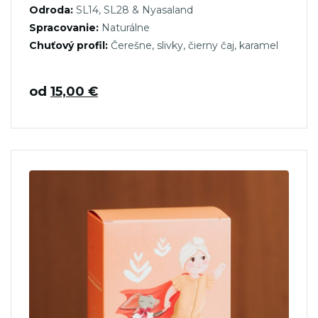
Odroda:
SL14, SL28 & Nyasaland
Spracovanie:
Naturálne
Chuťový profil:
Čerešne, slivky, čierny čaj, karamel
od
15,00
€