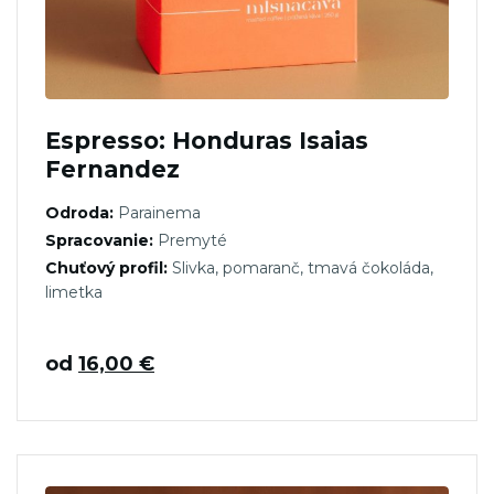
Espresso: Honduras Isaias
Fernandez
Odroda:
Parainema
Spracovanie:
Premyté
Chuťový profil:
Slivka, pomaranč, tmavá čokoláda,
limetka
od
16,00
€