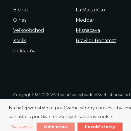
E-shop
La Marzocco
O nás
Modbar
Veľkoobchod
Mlsnacava
Košík
Bravilor Bonamat
Pokladňa
Copyright © 2026 Všetky práva vyhradené
web stránka od
Na našej webstránke používame súbory cookies, aby sme v
súhlasíte s používaním všetkých súborov cookie.
Nastavenia
Odmietnuť
Povoliť všetky