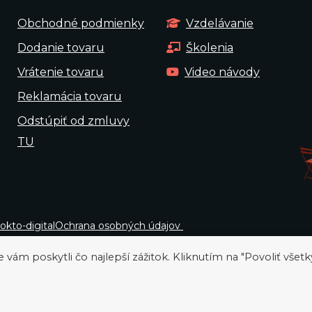
Obchodné podmienky
Vzdelávanie
Dodanie tovaru
Školenia
Vrátenie tovaru
Video návody
Reklamácia tovaru
Odstúpiť od zmluvy
TU
okto-digital
Ochrana osobných údajov
ám poskytli čo najlepší zážitok. Kliknutím na "Povoliť všetk