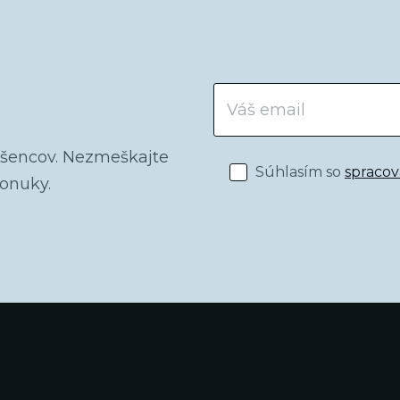
dšencov. Nezmeškajte
Súhlasím so
spraco
ponuky.