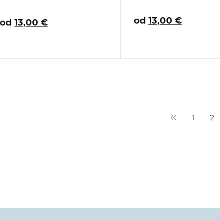
od
13,00
€
od
13,00
€
tránkovanie
1
2
ríspevkov