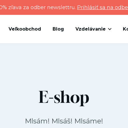
0% zľava za odber newslettru.
Prihlásiť sa na odbe
Veľkoobchod
Blog
Vzdelávanie
K
E-shop
Mlsám! Mlsáš! Mlsáme!