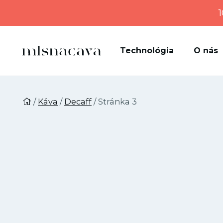
1
Technológia
O nás
/
Káva
/
Decaff
/ Stránka 3