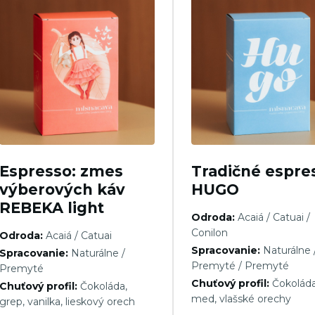
Espresso: zmes
Tradičné espre
výberových káv
HUGO
REBEKA light
Odroda:
Acaiá / Catuai /
Conilon
Odroda:
Acaiá / Catuai
Spracovanie:
Naturálne 
Spracovanie:
Naturálne /
Premyté / Premyté
Premyté
Chuťový profil:
Čokoláda
Chuťový profil:
Čokoláda,
med, vlašské orechy
grep, vanilka, lieskový orech