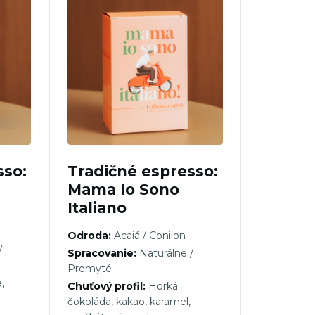
sso:
Tradičné espresso:
Mama Io Sono
Italiano
Odroda:
Acaiá / Conilon
/
Spracovanie:
Naturálne /
Premyté
,
Chuťový profil:
Horká
čokoláda, kakao, karamel,