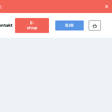
r
.
E-
ontakt
B2B
shop