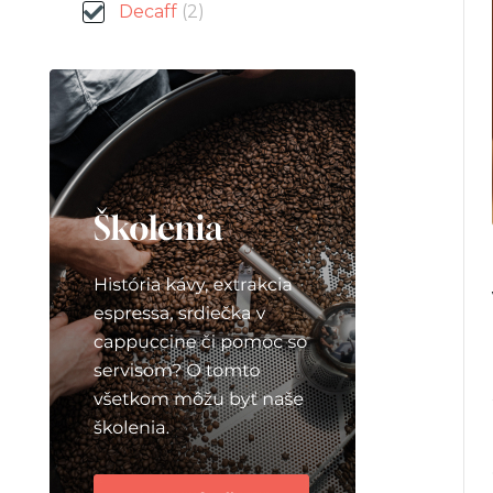
Decaff
(2)