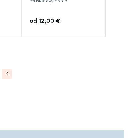
muškátový orech
od
12,00
€
3