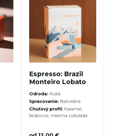
Espresso: Brazil
Monteiro Lobato
Odroda:
Acaiá
Spracovanie:
Naturálne
Chuťový profil:
Karamel,
lieskovce, mliečna čokoláda
od
12,00
€