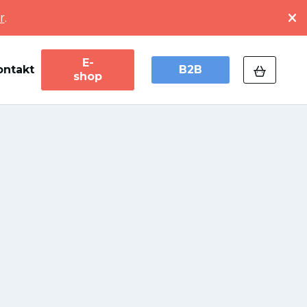
r
.
E-
ontakt
B2B
shop