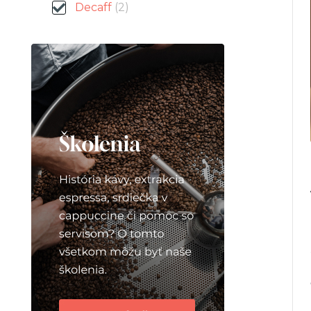
Decaff
(2)