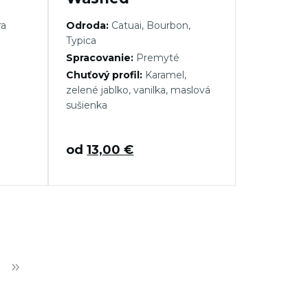
ra
Odroda:
Catuai, Bourbon,
Typica
Spracovanie:
Premyté
Chuťový profil:
Karamel,
zelené jablko, vanilka, maslová
sušienka
od
13,00
€