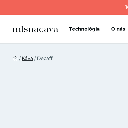
1
Technológia
O nás
/
Káva
/ Decaff