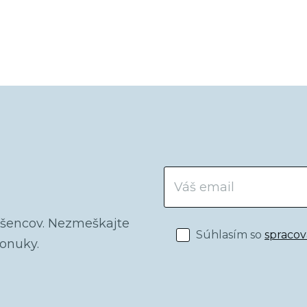
dšencov. Nezmeškajte
Súhlasím so
spraco
ponuky.