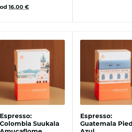
od
16,00
€
Espresso:
Espresso:
Colombia Suukala
Guatemala Pied
Amucaflome
Azul