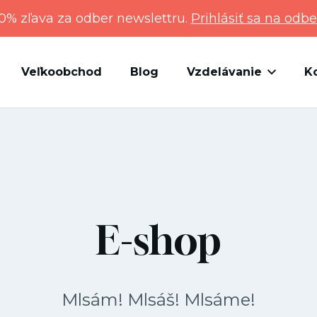
0% zľava za odber newslettru.
Prihlásiť sa na odbe
Veľkoobchod
Blog
Vzdelávanie
K
E-shop
Mlsám! Mlsáš! Mlsáme!