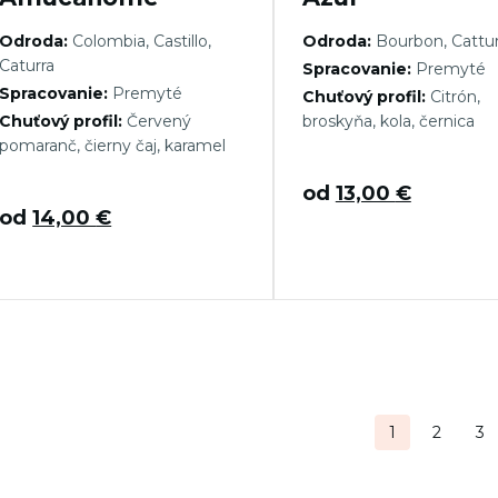
Odroda:
Colombia, Castillo,
Odroda:
Bourbon, Cattu
Caturra
Spracovanie:
Premyté
Spracovanie:
Premyté
Chuťový profil:
Citrón,
Chuťový profil:
Červený
broskyňa, kola, černica
pomaranč, čierny čaj, karamel
od
13,00
€
od
14,00
€
tránkovanie
1
2
3
ríspevkov