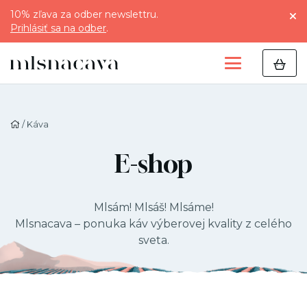
10% zľava za odber newslettru.
Prihlásiť sa na odber
.
/ Káva
E-shop
Mlsám! Mlsáš! Mlsáme!
Mlsnacava – ponuka káv výberovej kvality z celého
sveta.