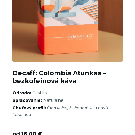
Decaff: Colombia Atunkaa –
bezkofeínová káva
Odroda:
Castillo
Spracovanie:
Naturálne
Chuťový profil:
Čierny čaj, čučoriedky, tmavá
čokoláda
od
16,00
€