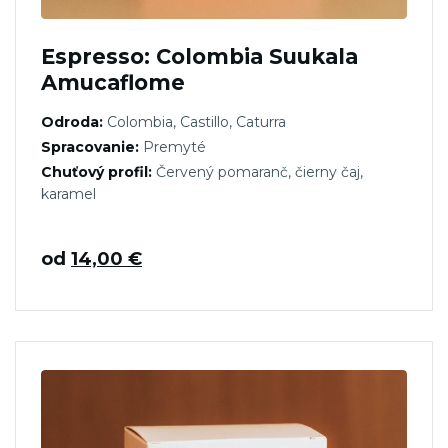
Espresso: Colombia Suukala
Amucaflome
Odroda:
Colombia, Castillo, Caturra
Spracovanie:
Premyté
Chuťový profil:
Červený pomaranč, čierny čaj,
karamel
od
14,00
€