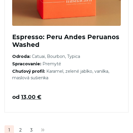
Espresso: Peru Andes Peruanos
Washed
Odroda:
Catuai, Bourbon, Typica
Spracovanie:
Premyté
Chuťový profil:
Karamel, zelené jablko, vanilka,
maslová sušienka
od
13,00
€
Stránkovanie
1
2
3