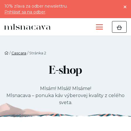
10% zľava za odber newslettru.
Prihlásiť sa na odber
.
/
Cascara
/ Stránka 2
E-shop
Mlsám! Mlsáš! Mlsáme!
Mlsnacava – ponuka káv výberovej kvality z celého
sveta.