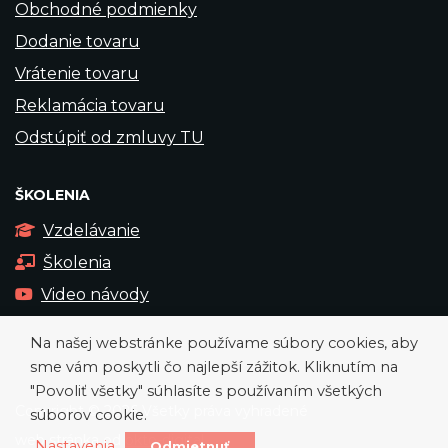
Obchodné podmienky
Dodanie tovaru
Vrátenie tovaru
Reklamácia tovaru
Odstúpiť od zmluvy TU
ŠKOLENIA
Vzdelávanie
Školenia
Video návody
Na našej webstránke používame súbory cookies, aby
sme vám poskytli čo najlepší zážitok. Kliknutím na
"Povoliť všetky" súhlasíte s používaním všetkých
Copyright © 2026 Všetky práva vyhradené
súborov cookie.
web stránka od
okto-digital
Nastavenia
Odmietnuť