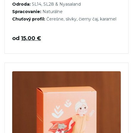
Odroda:
SL14, SL28 & Nyasaland
Spracovanie:
Naturálne
Chuťový profil:
Čerešne, slivky, čierny čaj, karamel
od
15,00
€