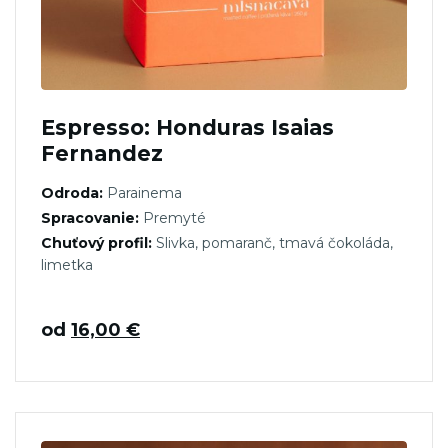
Espresso: Honduras Isaias
Fernandez
Odroda:
Parainema
Spracovanie:
Premyté
Chuťový profil:
Slivka, pomaranč, tmavá čokoláda,
limetka
od
16,00
€