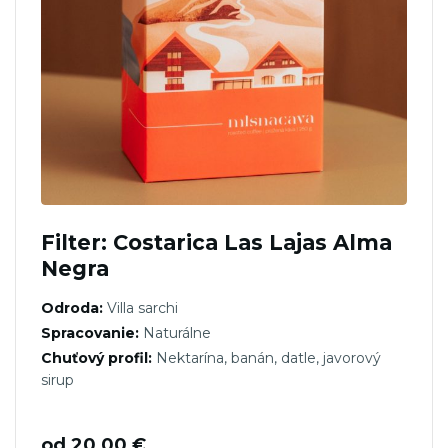
Filter: Costarica Las Lajas Alma
Negra
Odroda:
Villa sarchi
Spracovanie:
Naturálne
Chuťový profil:
Nektarína, banán, datle, javorový
sirup
od
20,00
€