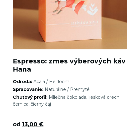
Espresso: zmes výberových káv
Hana
Odroda:
Acaiá / Heirloom
Spracovanie:
Naturálne / Premyté
Chuťový profil:
Mliečna čokoláda, liesková orech,
černica, čierny čaj
od
13,00
€