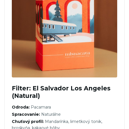
Filter: El Salvador Los Angeles
(Natural)
Odroda:
Pacamara
Spracovanie:
Naturálne
Chuťový profil:
Mandarínka, limetkový tonik,
broskyňa, kakaové bôby