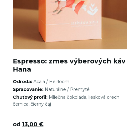
Espresso: zmes výberových káv
Hana
Odroda:
Acaiá / Heirloom
Spracovanie:
Naturálne / Premyté
Chuťový profil:
Mliečna čokoláda, liesková orech,
černica, čierny čaj
od
13,00
€