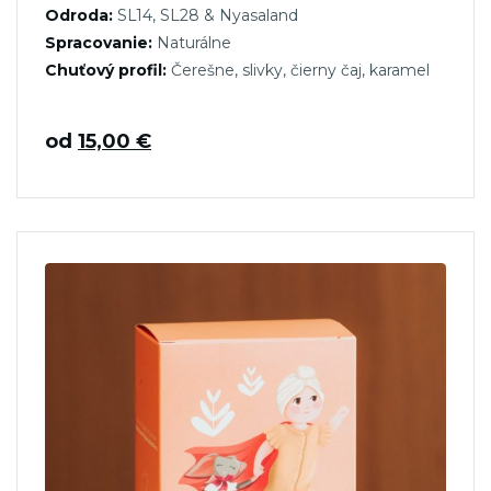
Odroda:
SL14, SL28 & Nyasaland
Spracovanie:
Naturálne
Chuťový profil:
Čerešne, slivky, čierny čaj, karamel
od
15,00
€