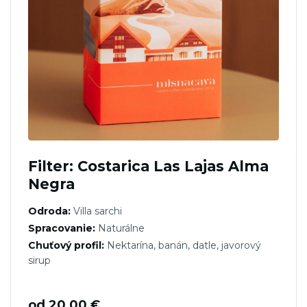
Filter: Costarica Las Lajas Alma
Negra
Odroda:
Villa sarchi
Spracovanie:
Naturálne
Chuťový profil:
Nektarína, banán, datle, javorový
sirup
od
20,00
€