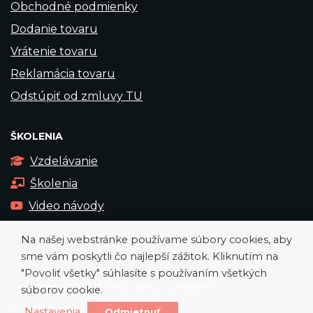
Obchodné podmienky
Dodanie tovaru
Vrátenie tovaru
Reklamácia tovaru
Odstúpiť od zmluvy TU
ŠKOLENIA
Vzdelávanie
Školenia
Video návody
Na našej webstránke používame súbory cookies, aby
sme vám poskytli čo najlepší zážitok. Kliknutím na
"Povoliť všetky" súhlasíte s používaním všetkých
Copyright © 2026 Všetky práva vyhradené
súborov cookie.
web stránka od
okto-digital
Nastavenia
Odmietnuť