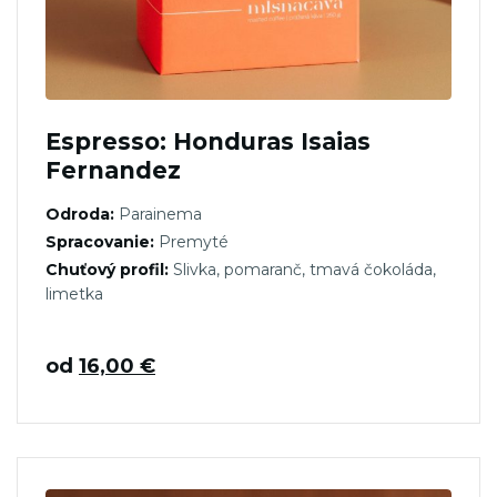
Espresso: Honduras Isaias
Fernandez
Odroda:
Parainema
Spracovanie:
Premyté
Chuťový profil:
Slivka, pomaranč, tmavá čokoláda,
limetka
od
16,00
€