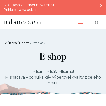
10% zľava za odber newslettru.
Prihlásiť sa na odber
.
/
Káva
/
Decaff
/ Stránka 2
E-shop
Mlsám! Mlsáš! Mlsáme!
Mlsnacava – ponuka káv výberovej kvality z celého
sveta.