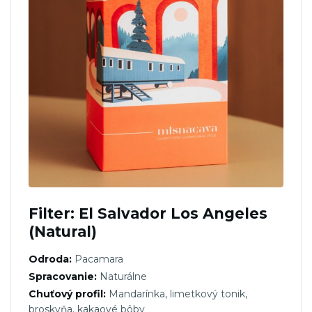
Filter: El Salvador Los Angeles
(Natural)
Odroda:
Pacamara
Spracovanie:
Naturálne
Chuťový profil:
Mandarínka, limetkový tonik,
broskyňa, kakaové bôby