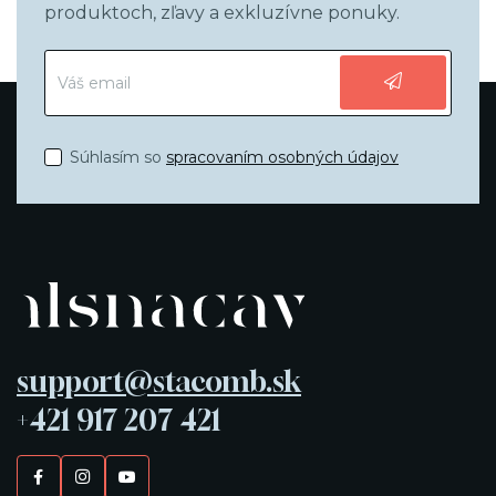
produktoch, zľavy a exkluzívne ponuky.
Súhlasím so
spracovaním osobných údajov
support@stacomb.sk
+421 917 207 421