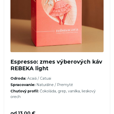
Espresso: zmes výberových káv
REBEKA light
Odroda:
Acaiá / Catuai
Spracovanie:
Naturálne / Premyté
Chuťový profil:
Čokoláda, grep, vanilka, lieskový
orech
od
13,00
€