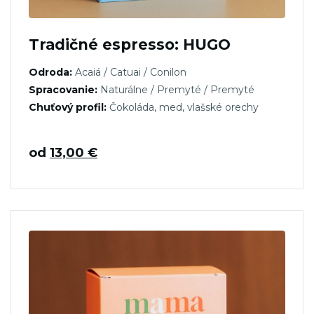
Tradičné espresso: HUGO
Odroda:
Acaiá / Catuai / Conilon
Spracovanie:
Naturálne / Premyté / Premyté
Chuťový profil:
Čokoláda, med, vlašské orechy
od
13,00
€