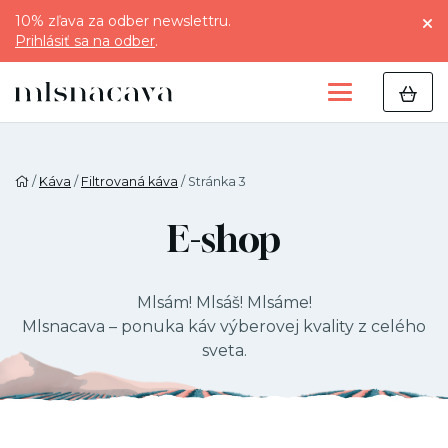
10% zľava za odber newslettru.
Prihlásiť sa na odber
.
/
Káva
/
Filtrovaná káva
/ Stránka 3
E-shop
Mlsám! Mlsáš! Mlsáme!
Mlsnacava – ponuka káv výberovej kvality z celého
sveta.