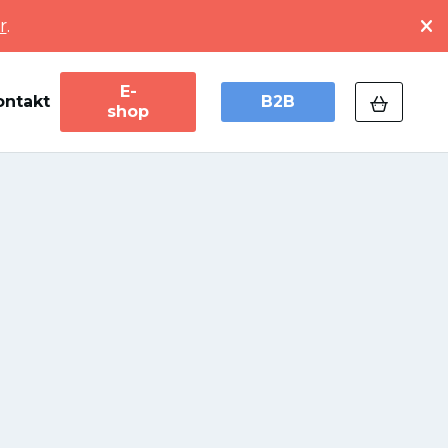
r
.
E-
ontakt
B2B
shop