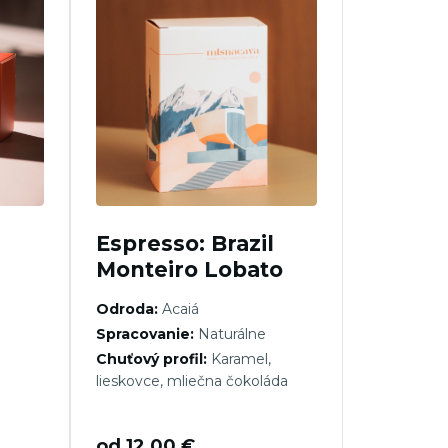
Espresso: Brazil
Monteiro Lobato
Odroda:
Acaiá
Spracovanie:
Naturálne
Chuťový profil:
Karamel,
lieskovce, mliečna čokoláda
od
12,00
€