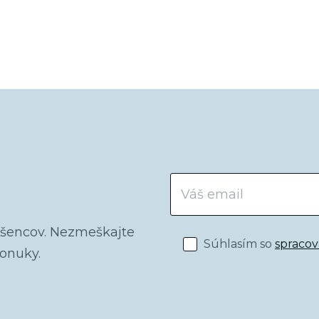
dšencov. Nezmeškajte
Súhlasím so
spraco
ponuky.