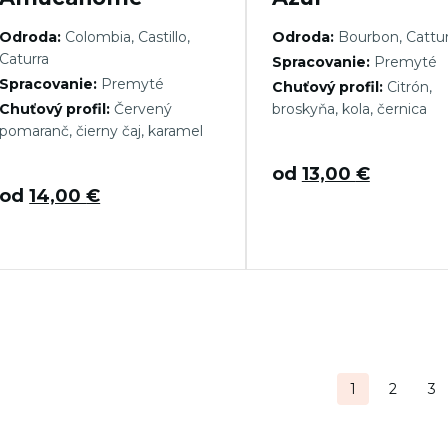
Odroda:
Colombia, Castillo,
Odroda:
Bourbon, Cattu
Caturra
Spracovanie:
Premyté
Spracovanie:
Premyté
Chuťový profil:
Citrón,
Chuťový profil:
Červený
broskyňa, kola, černica
pomaranč, čierny čaj, karamel
od
13,00
€
od
14,00
€
tránkovanie
1
2
3
ríspevkov