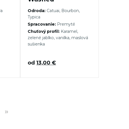
ra
Odroda:
Catuai, Bourbon,
Typica
Spracovanie:
Premyté
Chuťový profil:
Karamel,
zelené jablko, vanilka, maslová
sušienka
od
13,00
€