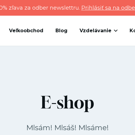
0% zľava za odber newslettru.
Prihlásiť sa na odbe
Veľkoobchod
Blog
Vzdelávanie
K
E-shop
Mlsám! Mlsáš! Mlsáme!