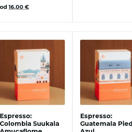
od
16,00
€
Espresso:
Espresso:
Colombia Suukala
Guatemala Pied
Amucaflome
Azul