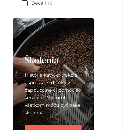
Decaff
(2)