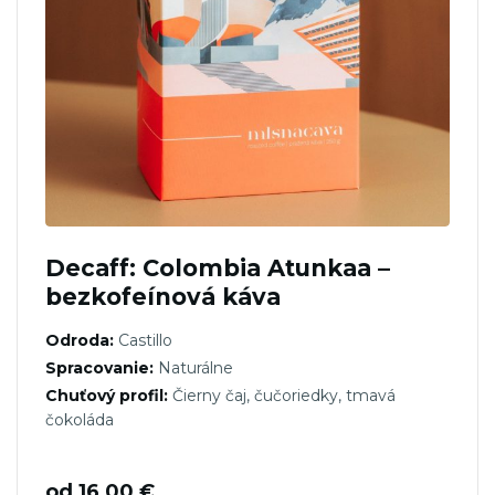
Decaff: Colombia Atunkaa –
bezkofeínová káva
Odroda:
Castillo
Spracovanie:
Naturálne
Chuťový profil:
Čierny čaj, čučoriedky, tmavá
čokoláda
od
16,00
€