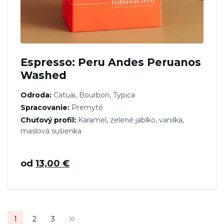
Espresso: Peru Andes Peruanos
Washed
Odroda:
Catuai, Bourbon, Typica
Spracovanie:
Premyté
Chuťový profil:
Karamel, zelené jablko, vanilka,
maslová sušienka
od
13,00
€
Stránkovanie
1
2
3