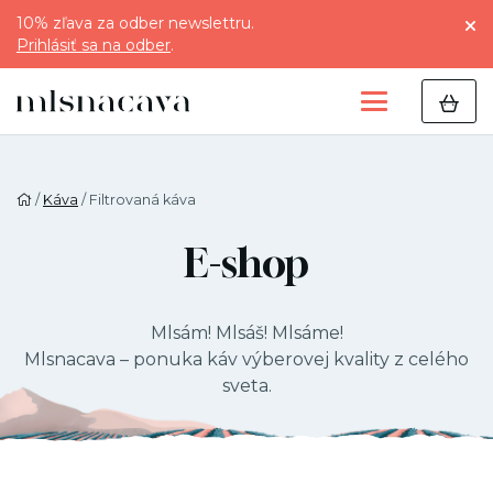
10% zľava za odber newslettru.
Prihlásiť sa na odber
.
/
Káva
/ Filtrovaná káva
E-shop
Mlsám! Mlsáš! Mlsáme!
Mlsnacava – ponuka káv výberovej kvality z celého
sveta.