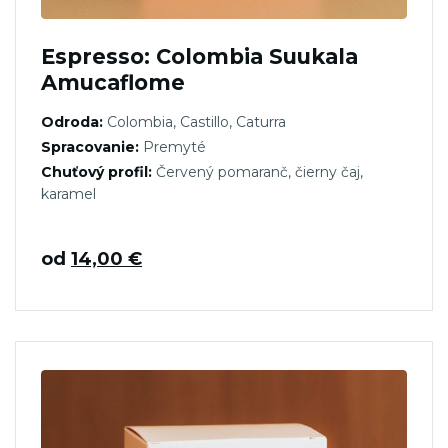
Espresso: Colombia Suukala
Amucaflome
Odroda:
Colombia, Castillo, Caturra
Spracovanie:
Premyté
Chuťový profil:
Červený pomaranč, čierny čaj,
karamel
od
14,00
€