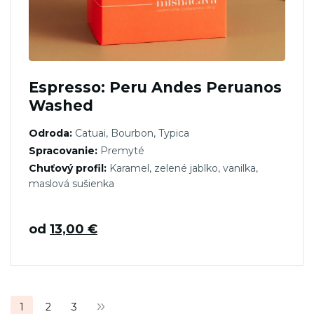
Espresso: Peru Andes Peruanos
Washed
Odroda:
Catuai, Bourbon, Typica
Spracovanie:
Premyté
Chuťový profil:
Karamel, zelené jablko, vanilka,
maslová sušienka
od
13,00
€
Stránkovanie
1
2
3