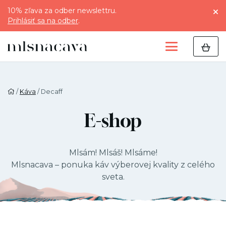
10% zľava za odber newslettru.
Prihlásiť sa na odber
.
/
Káva
/ Decaff
E-shop
Mlsám! Mlsáš! Mlsáme!
Mlsnacava – ponuka káv výberovej kvality z celého
sveta.