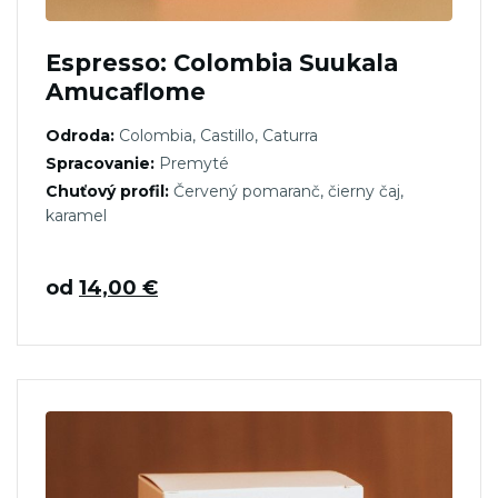
Espresso: Colombia Suukala
Amucaflome
Odroda:
Colombia, Castillo, Caturra
Spracovanie:
Premyté
Chuťový profil:
Červený pomaranč, čierny čaj,
karamel
od
14,00
€