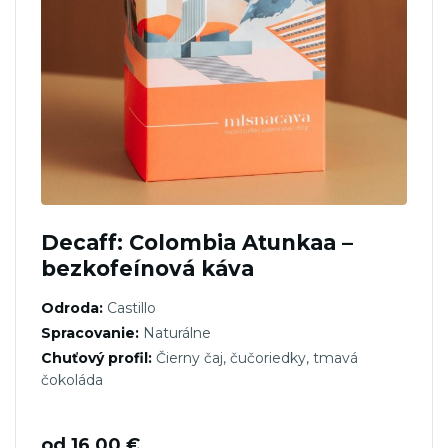
Decaff: Colombia Atunkaa –
bezkofeínová káva
Odroda:
Castillo
Spracovanie:
Naturálne
Chuťový profil:
Čierny čaj, čučoriedky, tmavá
čokoláda
od
16,00
€