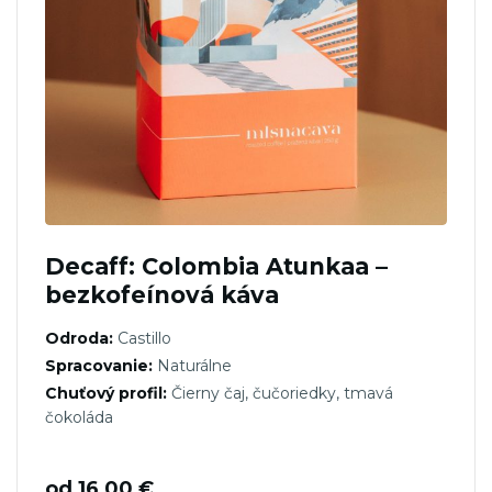
Decaff: Colombia Atunkaa –
bezkofeínová káva
Odroda:
Castillo
Spracovanie:
Naturálne
Chuťový profil:
Čierny čaj, čučoriedky, tmavá
čokoláda
od
16,00
€