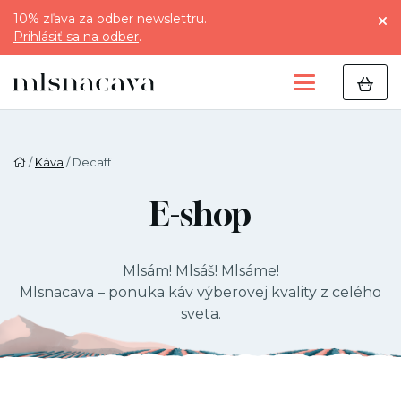
10% zľava za odber newslettru.
Prihlásiť sa na odber
.
/
Káva
/ Decaff
E-shop
Mlsám! Mlsáš! Mlsáme!
Mlsnacava – ponuka káv výberovej kvality z celého
sveta.