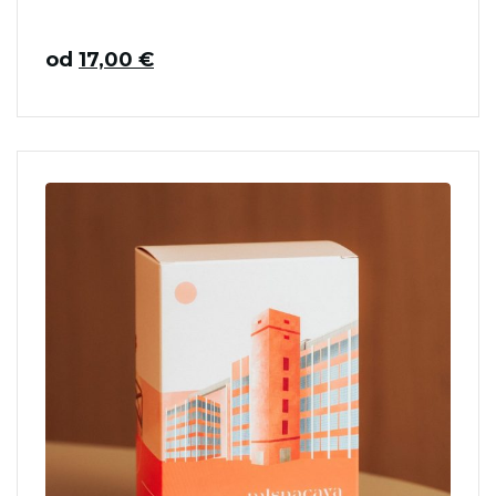
od
17,00
€