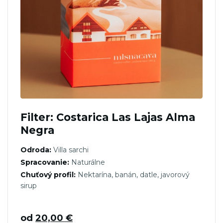
Filter: Costarica Las Lajas Alma
Negra
Odroda:
Villa sarchi
Spracovanie:
Naturálne
Chuťový profil:
Nektarína, banán, datle, javorový
sirup
od
20,00
€