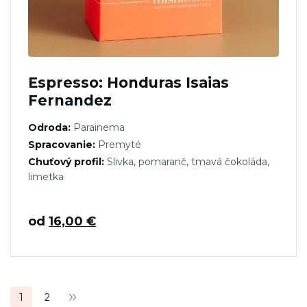
Espresso: Honduras Isaias
Fernandez
Odroda:
Parainema
Spracovanie:
Premyté
Chuťový profil:
Slivka, pomaranč, tmavá čokoláda,
limetka
od
16,00
€
Stránkovanie
1
2