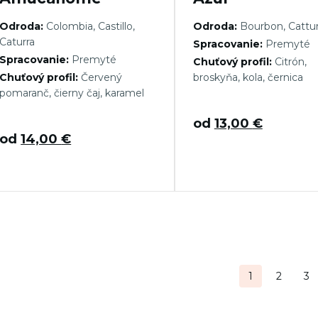
Odroda:
Colombia, Castillo,
Odroda:
Bourbon, Cattu
Caturra
Spracovanie:
Premyté
Spracovanie:
Premyté
Chuťový profil:
Citrón,
Chuťový profil:
Červený
broskyňa, kola, černica
pomaranč, čierny čaj, karamel
od
13,00
€
od
14,00
€
tránkovanie
1
2
3
ríspevkov