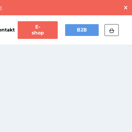
r
.
E-
ontakt
B2B
shop