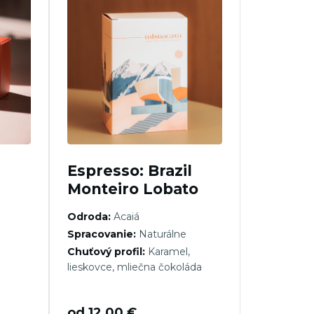
Espresso: Brazil
Monteiro Lobato
Odroda:
Acaiá
Spracovanie:
Naturálne
Chuťový profil:
Karamel,
lieskovce, mliečna čokoláda
od
12,00
€