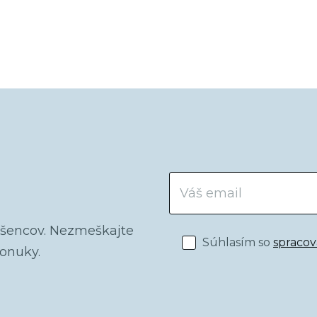
dšencov. Nezmeškajte
Súhlasím so
spraco
ponuky.