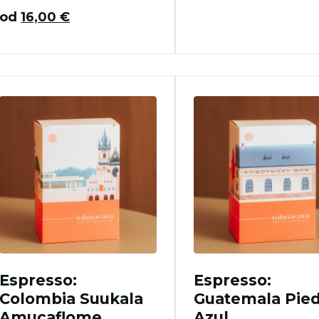
od
16,00
€
Espresso:
Espresso:
Colombia Suukala
Guatemala Pied
Amucaflome
Azul