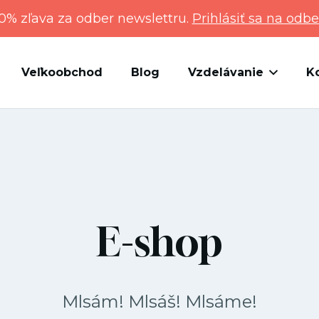
0% zľava za odber newslettru.
Prihlásiť sa na odbe
Veľkoobchod
Blog
Vzdelávanie
K
E-shop
Mlsám! Mlsáš! Mlsáme!