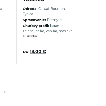
ra
Odroda:
Catuai, Bourbon,
Typica
Spracovanie:
Premyté
Chuťový profil:
Karamel,
zelené jablko, vanilka, maslová
sušienka
od
13,00
€