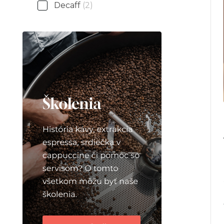
Decaff
(2)