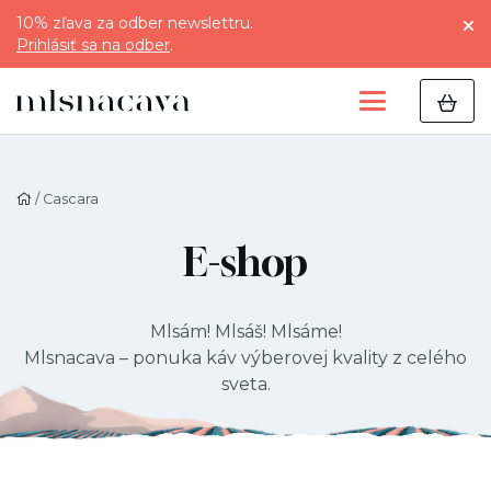
10% zľava za odber newslettru.
Prihlásiť sa na odber
.
/ Cascara
E-shop
Mlsám! Mlsáš! Mlsáme!
Mlsnacava – ponuka káv výberovej kvality z celého
sveta.