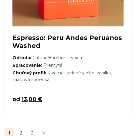
Espresso: Peru Andes Peruanos
Washed
Odroda:
Catuai, Bourbon, Typica
Spracovanie:
Premyté
Chuťový profil:
Karamel, zelené jablko, vanilka,
maslová sušienka
od
13,00
€
Stránkovanie
1
2
3