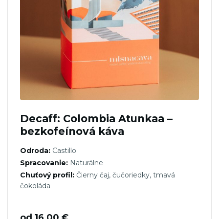
Decaff: Colombia Atunkaa –
bezkofeínová káva
Odroda:
Castillo
Spracovanie:
Naturálne
Chuťový profil:
Čierny čaj, čučoriedky, tmavá
čokoláda
od
16,00
€