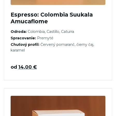
Espresso: Colombia Suukala
Amucaflome
Odroda:
Colombia, Castillo, Caturra
Spracovanie:
Premyté
Chuťový profil:
Červený pomaranč, čierny čaj,
karamel
od
14,00
€