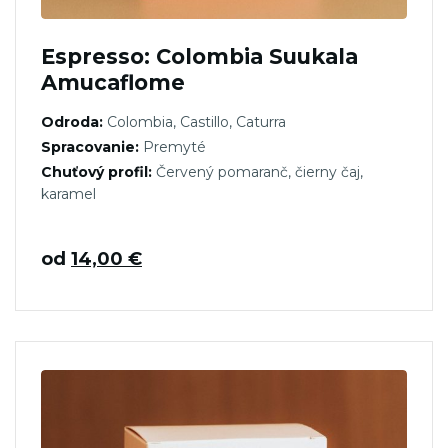
Espresso: Colombia Suukala
Amucaflome
Odroda:
Colombia, Castillo, Caturra
Spracovanie:
Premyté
Chuťový profil:
Červený pomaranč, čierny čaj,
karamel
od
14,00
€