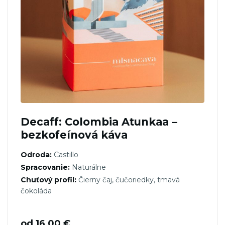
Decaff: Colombia Atunkaa –
bezkofeínová káva
Odroda:
Castillo
Spracovanie:
Naturálne
Chuťový profil:
Čierny čaj, čučoriedky, tmavá
čokoláda
od
16,00
€