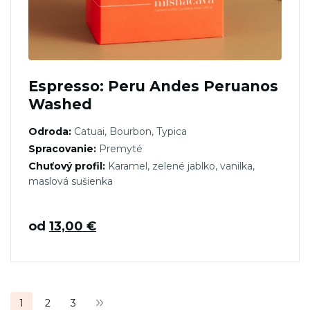
Espresso: Peru Andes Peruanos
Washed
Odroda:
Catuai, Bourbon, Typica
Spracovanie:
Premyté
Chuťový profil:
Karamel, zelené jablko, vanilka,
maslová sušienka
od
13,00
€
Stránkovanie
1
2
3