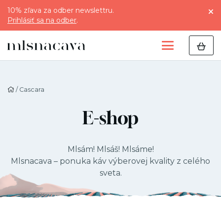
10% zľava za odber newslettru.
Prihlásiť sa na odber
.
/ Cascara
E-shop
Mlsám! Mlsáš! Mlsáme!
Mlsnacava – ponuka káv výberovej kvality z celého
sveta.