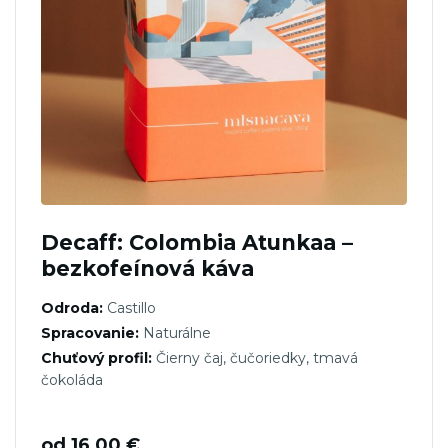
Decaff: Colombia Atunkaa –
bezkofeínová káva
Odroda:
Castillo
Spracovanie:
Naturálne
Chuťový profil:
Čierny čaj, čučoriedky, tmavá
čokoláda
od
16,00
€