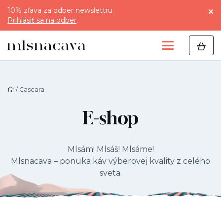
10% zľava za odber newslettru.
Prihlásiť sa na odber
.
/ Cascara
E-shop
Mlsám! Mlsáš! Mlsáme!
Mlsnacava – ponuka káv výberovej kvality z celého
sveta.