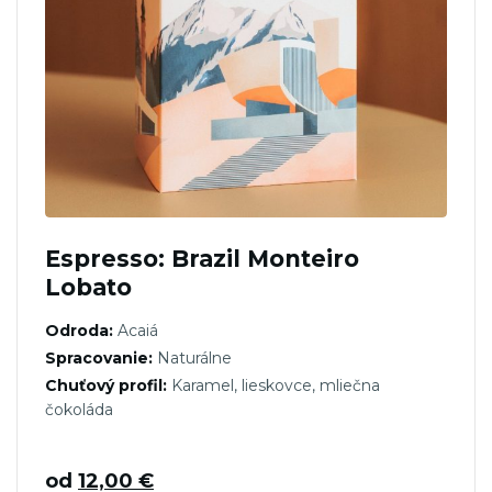
Espresso: Brazil Monteiro
Lobato
Odroda:
Acaiá
Spracovanie:
Naturálne
Chuťový profil:
Karamel, lieskovce, mliečna
čokoláda
od
12,00
€