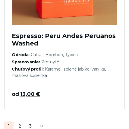
Espresso: Peru Andes Peruanos
Washed
Odroda:
Catuai, Bourbon, Typica
Spracovanie:
Premyté
Chuťový profil:
Karamel, zelené jablko, vanilka,
maslová sušienka
od
13,00
€
Stránkovanie
1
2
3