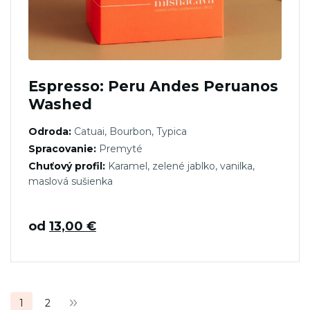
Espresso: Peru Andes Peruanos
Washed
Odroda:
Catuai, Bourbon, Typica
Spracovanie:
Premyté
Chuťový profil:
Karamel, zelené jablko, vanilka,
maslová sušienka
od
13,00
€
Stránkovanie
1
2