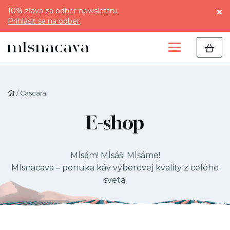
10% zľava za odber newslettru.
Prihlásiť sa na odber
.
/ Cascara
E-shop
Mlsám! Mlsáš! Mlsáme!
Mlsnacava – ponuka káv výberovej kvality z celého
sveta.