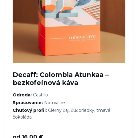
Decaff: Colombia Atunkaa –
bezkofeínová káva
Odroda:
Castillo
Spracovanie:
Naturálne
Chuťový profil:
Čierny čaj, čučoriedky, tmavá
čokoláda
od
16,00
€