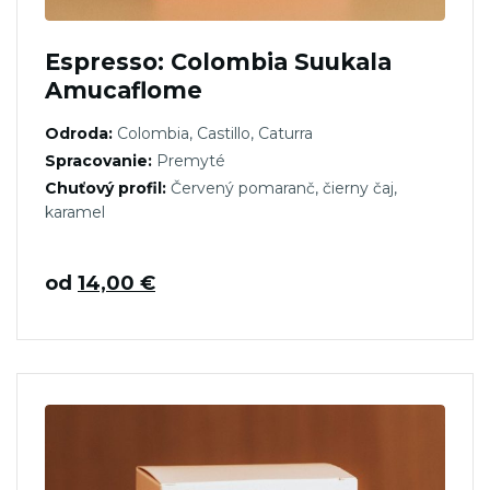
Espresso: Colombia Suukala
Amucaflome
Odroda:
Colombia, Castillo, Caturra
Spracovanie:
Premyté
Chuťový profil:
Červený pomaranč, čierny čaj,
karamel
od
14,00
€