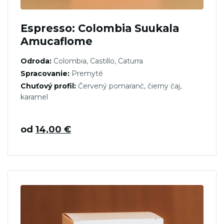
Espresso: Colombia Suukala
Amucaflome
Odroda:
Colombia, Castillo, Caturra
Spracovanie:
Premyté
Chuťový profil:
Červený pomaranč, čierny čaj,
karamel
od
14,00
€