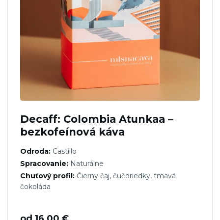
Decaff: Colombia Atunkaa –
bezkofeínová káva
Odroda:
Castillo
Spracovanie:
Naturálne
Chuťový profil:
Čierny čaj, čučoriedky, tmavá
čokoláda
od
16,00
€