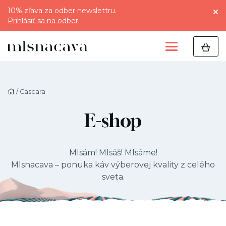
10% zľava za odber newslettru.
Prihlásiť sa na odber
.
/ Cascara
E-shop
Mlsám! Mlsáš! Mlsáme!
Mlsnacava – ponuka káv výberovej kvality z celého
sveta.