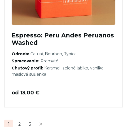
Espresso: Peru Andes Peruanos
Washed
Odroda:
Catuai, Bourbon, Typica
Spracovanie:
Premyté
Chuťový profil:
Karamel, zelené jablko, vanilka,
maslová sušienka
od
13,00
€
Stránkovanie
1
2
3