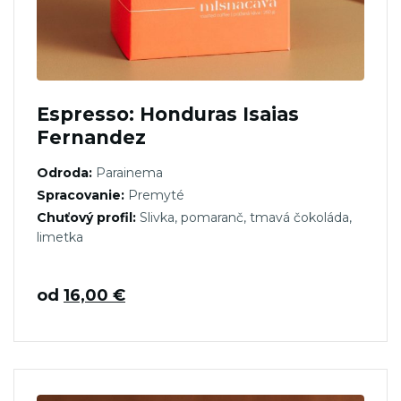
Espresso: Honduras Isaias
Fernandez
Odroda:
Parainema
Spracovanie:
Premyté
Chuťový profil:
Slivka, pomaranč, tmavá čokoláda,
limetka
od
16,00
€