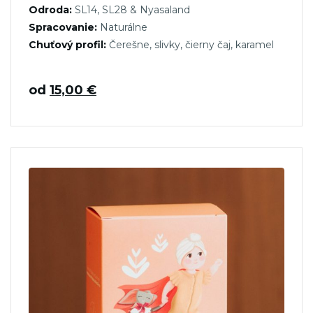
Odroda:
SL14, SL28 & Nyasaland
Spracovanie:
Naturálne
Chuťový profil:
Čerešne, slivky, čierny čaj, karamel
od
15,00
€