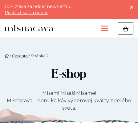
10% zľava za odber newslettru.
Prihlásiť sa na odber
.
/
Cascara
/ Stránka 2
E-shop
Mlsám! Mlsáš! Mlsáme!
Mlsnacava – ponuka káv výberovej kvality z celého
sveta.