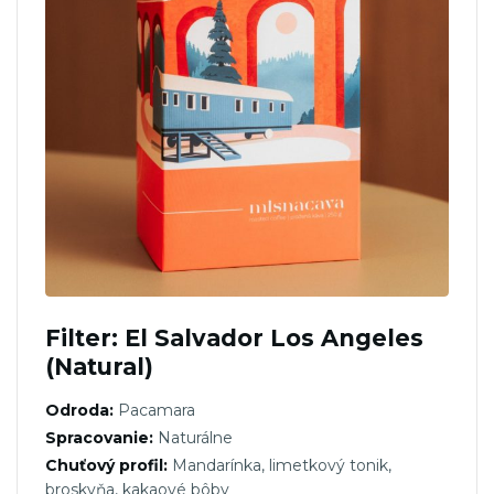
Filter: El Salvador Los Angeles
(Natural)
Odroda:
Pacamara
Spracovanie:
Naturálne
Chuťový profil:
Mandarínka, limetkový tonik,
broskyňa, kakaové bôby