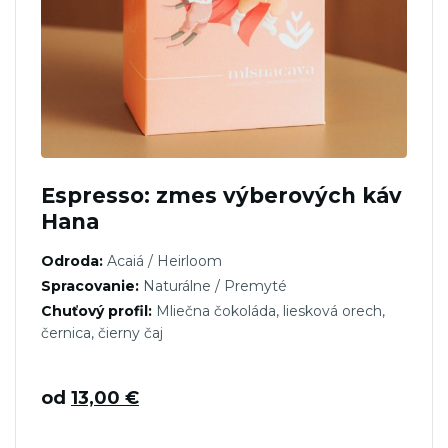
Espresso: zmes výberových káv
Hana
Odroda:
Acaiá / Heirloom
Spracovanie:
Naturálne / Premyté
Chuťový profil:
Mliečna čokoláda, liesková orech,
černica, čierny čaj
od
13,00
€