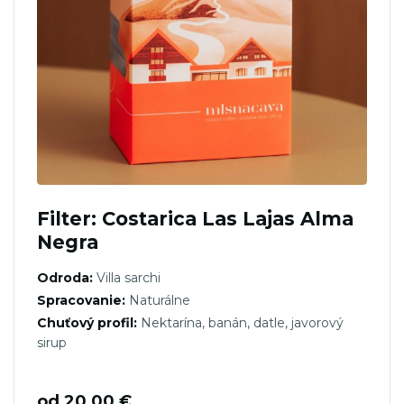
Filter: Costarica Las Lajas Alma
Negra
Odroda:
Villa sarchi
Spracovanie:
Naturálne
Chuťový profil:
Nektarína, banán, datle, javorový
sirup
od
20,00
€