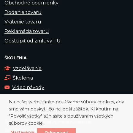
Obchodné podmienky
Dodanie tovaru
Vrátenie tovaru
Reklamácia tovaru
Odstúpiť od zmluvy TU
ŠKOLENIA
Vzdelávanie
Školenia
Video návody
Na našej webstránke používame súbory cookies, aby
sme vám poskytli čo najlepší zážitok. Kliknutím na
"Povoliť všetky" súhlasíte s používaním všetkých
Copyright © 2026 Všetky práva vyhradené
súborov cookie.
web stránka od
okto-digital
Nastavenia
Odmietnuť