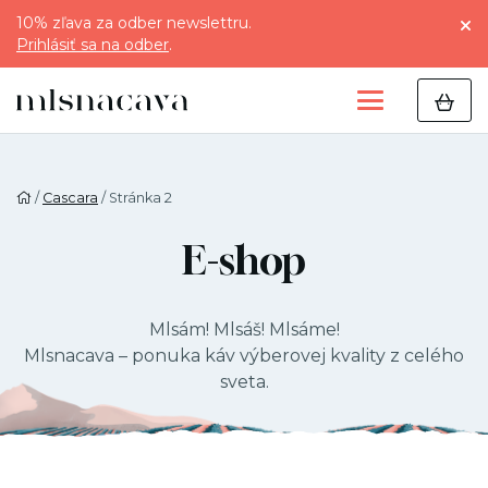
10% zľava za odber newslettru.
Prihlásiť sa na odber
.
/
Cascara
/ Stránka 2
E-shop
Mlsám! Mlsáš! Mlsáme!
Mlsnacava – ponuka káv výberovej kvality z celého
sveta.