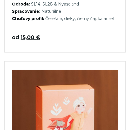
Odroda:
SL14, SL28 & Nyasaland
Spracovanie:
Naturálne
Chuťový profil:
Čerešne, slivky, čierny čaj, karamel
od
15,00
€