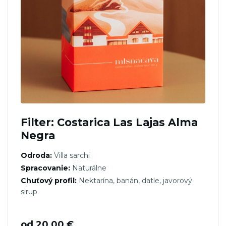
Filter: Costarica Las Lajas Alma
Negra
Odroda:
Villa sarchi
Spracovanie:
Naturálne
Chuťový profil:
Nektarína, banán, datle, javorový
sirup
od
20,00
€