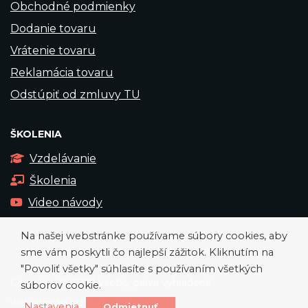
Obchodné podmienky
Dodanie tovaru
Vrátenie tovaru
Reklamácia tovaru
Odstúpiť od zmluvy TU
ŠKOLENIA
Vzdelávanie
Školenia
Video návody
Na našej webstránke používame súbory cookies, aby
sme vám poskytli čo najlepší zážitok. Kliknutím na
"Povoliť všetky" súhlasíte s používaním všetkých
Copyright © 2026 Všetky práva vyhradené
súborov cookie.
web stránka od
okto-digital
Nastavenia
Odmietnuť