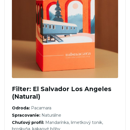
Filter: El Salvador Los Angeles
(Natural)
Odroda:
Pacamara
Spracovanie:
Naturálne
Chuťový profil:
Mandarínka, limetkový tonik,
broskyňa, kakaové bôby