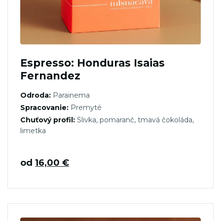
Espresso: Honduras Isaias
Fernandez
Odroda:
Parainema
Spracovanie:
Premyté
Chuťový profil:
Slivka, pomaranč, tmavá čokoláda,
limetka
od
16,00
€