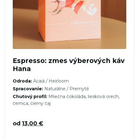
Espresso: zmes výberových káv
Hana
Odroda:
Acaiá / Heirloom
Spracovanie:
Naturálne / Premyté
Chuťový profil:
Mliečna čokoláda, liesková orech,
černica, čierny čaj
od
13,00
€