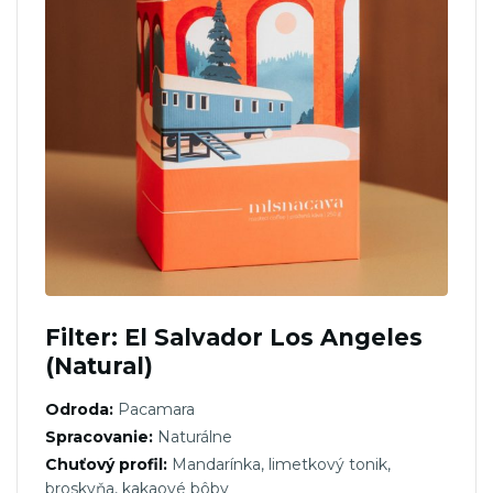
Filter: El Salvador Los Angeles
(Natural)
Odroda:
Pacamara
Spracovanie:
Naturálne
Chuťový profil:
Mandarínka, limetkový tonik,
broskyňa, kakaové bôby