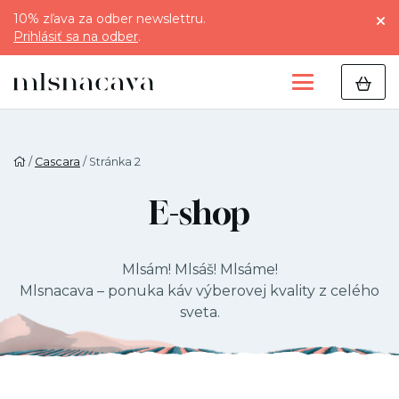
10% zľava za odber newslettru.
Prihlásiť sa na odber
.
/
Cascara
/ Stránka 2
E-shop
Mlsám! Mlsáš! Mlsáme!
Mlsnacava – ponuka káv výberovej kvality z celého
sveta.