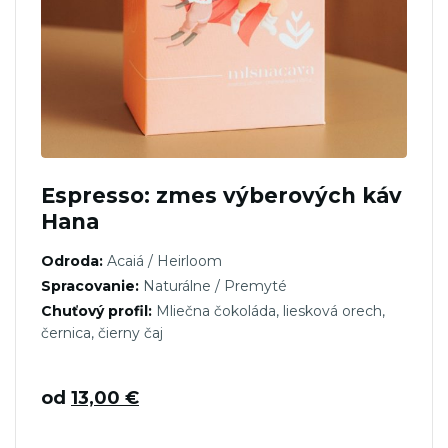
Espresso: zmes výberových káv
Hana
Odroda:
Acaiá / Heirloom
Spracovanie:
Naturálne / Premyté
Chuťový profil:
Mliečna čokoláda, liesková orech,
černica, čierny čaj
od
13,00
€