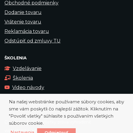
Obchodné podmienky
Dodanie tovaru
Vrátenie tovaru
Reklamácia tovaru
Odstúpiť od zmluvy TU
ŠKOLENIA
Vzdelávanie
Školenia
Video návody
Na našej webstránke používame súbory cookies, aby
sme vám poskytli čo najlepší zážitok. Kliknutím na
"Povoliť všetky" súhlasíte s používaním všetkých
Copyright © 2026 Všetky práva vyhradené
súborov cookie.
web stránka od
okto-digital
Nastavenia
Odmietnuť