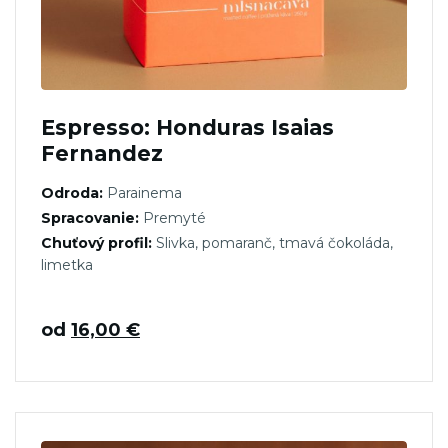
Espresso: Honduras Isaias
Fernandez
Odroda:
Parainema
Spracovanie:
Premyté
Chuťový profil:
Slivka, pomaranč, tmavá čokoláda,
limetka
od
16,00
€