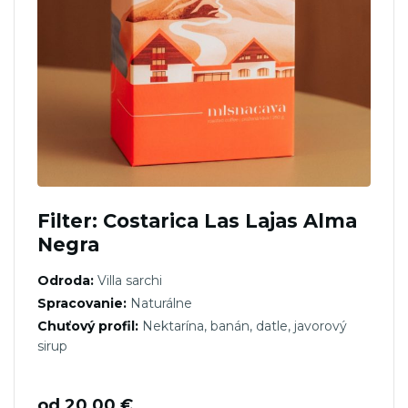
Filter: Costarica Las Lajas Alma
Negra
Odroda:
Villa sarchi
Spracovanie:
Naturálne
Chuťový profil:
Nektarína, banán, datle, javorový
sirup
od
20,00
€