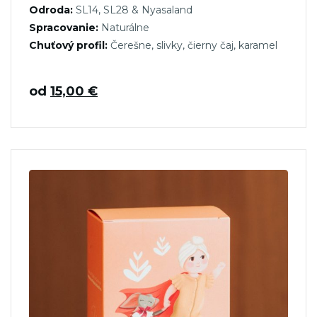
Odroda:
SL14, SL28 & Nyasaland
Spracovanie:
Naturálne
Chuťový profil:
Čerešne, slivky, čierny čaj, karamel
od
15,00
€