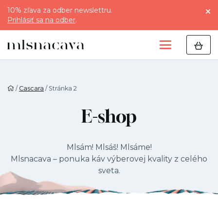
10% zľava za odber newslettru.
Prihlásiť sa na odber
.
/
Cascara
/ Stránka 2
E-shop
Mlsám! Mlsáš! Mlsáme!
Mlsnacava – ponuka káv výberovej kvality z celého
sveta.