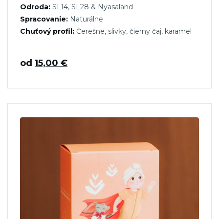
Odroda:
SL14, SL28 & Nyasaland
Spracovanie:
Naturálne
Chuťový profil:
Čerešne, slivky, čierny čaj, karamel
od
15,00
€