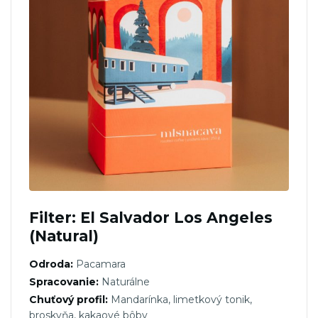
Filter: El Salvador Los Angeles
(Natural)
Odroda:
Pacamara
Spracovanie:
Naturálne
Chuťový profil:
Mandarínka, limetkový tonik,
broskyňa, kakaové bôby