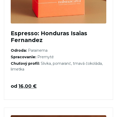
Espresso: Honduras Isaias
Fernandez
Odroda:
Parainema
Spracovanie:
Premyté
Chuťový profil:
Slivka, pomaranč, tmavá čokoláda,
limetka
od
16,00
€