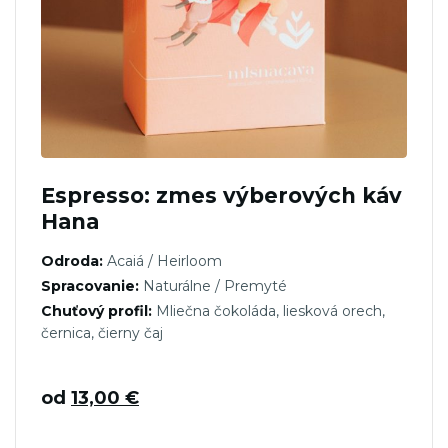
Espresso: zmes výberových káv
Hana
Odroda:
Acaiá / Heirloom
Spracovanie:
Naturálne / Premyté
Chuťový profil:
Mliečna čokoláda, liesková orech,
černica, čierny čaj
od
13,00
€