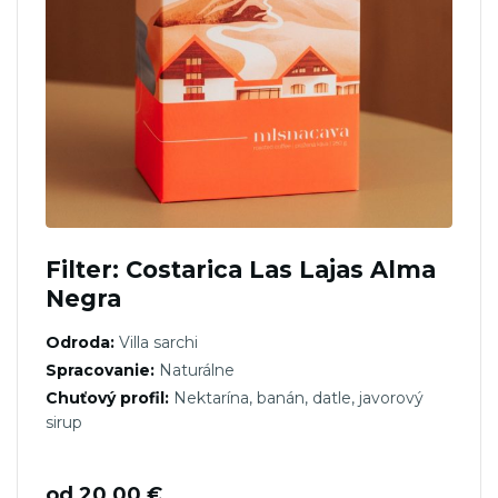
Filter: Costarica Las Lajas Alma
Negra
Odroda:
Villa sarchi
Spracovanie:
Naturálne
Chuťový profil:
Nektarína, banán, datle, javorový
sirup
od
20,00
€