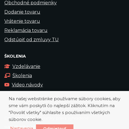
Obchodné podmienky
Dodanie tovaru
Vrátenie tovaru
Reklamácia tovaru
Odstúpiť od zmluvy TU
ŠKOLENIA
Vzdelávanie
Školenia
Video návody
Na našej webstránke používame súbory cookies, aby
sme vám poskytli čo najlepší zážitok. Kliknutím na
"Povoliť všetky" súhlasíte s používaním všetkých
Copyright © 2026 Všetky práva vyhradené
súborov cookie.
web stránka od
okto-digital
Nastavenia
Odmietnuť