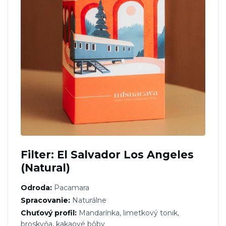
Filter: El Salvador Los Angeles
(Natural)
Odroda:
Pacamara
Spracovanie:
Naturálne
Chuťový profil:
Mandarínka, limetkový tonik,
broskyňa, kakaové bôby