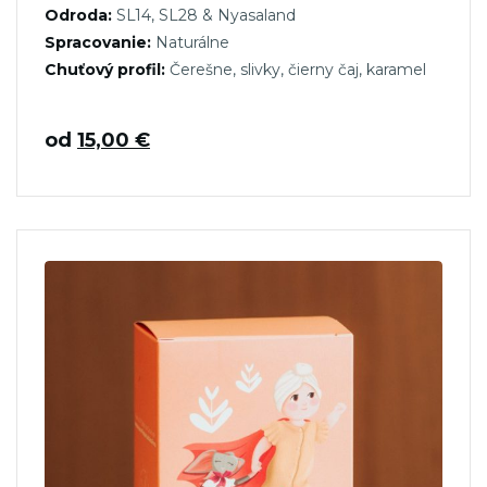
Odroda:
SL14, SL28 & Nyasaland
Spracovanie:
Naturálne
Chuťový profil:
Čerešne, slivky, čierny čaj, karamel
od
15,00
€