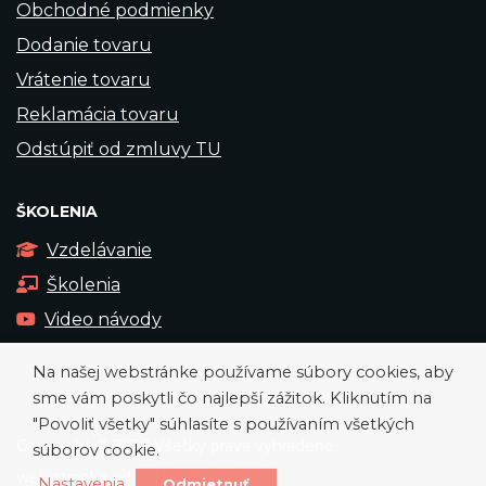
Obchodné podmienky
Dodanie tovaru
Vrátenie tovaru
Reklamácia tovaru
Odstúpiť od zmluvy TU
ŠKOLENIA
Vzdelávanie
Školenia
Video návody
Na našej webstránke používame súbory cookies, aby
sme vám poskytli čo najlepší zážitok. Kliknutím na
"Povoliť všetky" súhlasíte s používaním všetkých
Copyright © 2026 Všetky práva vyhradené
súborov cookie.
web stránka od
okto-digital
Nastavenia
Odmietnuť