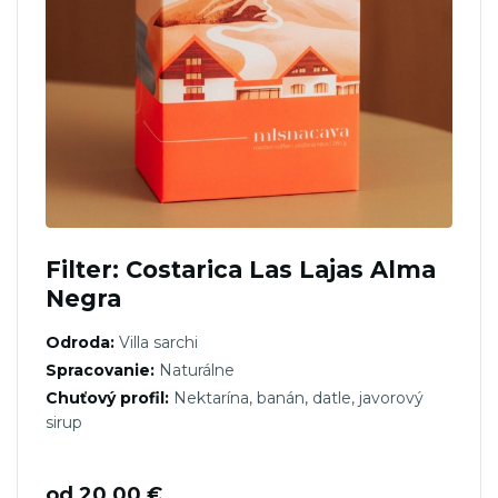
Filter: Costarica Las Lajas Alma
Negra
Odroda:
Villa sarchi
Spracovanie:
Naturálne
Chuťový profil:
Nektarína, banán, datle, javorový
sirup
od
20,00
€