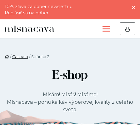
10% zľava za odber newslettru.
Prihlásiť sa na odber
.
/
Cascara
/ Stránka 2
E-shop
Mlsám! Mlsáš! Mlsáme!
Mlsnacava – ponuka káv výberovej kvality z celého
sveta.