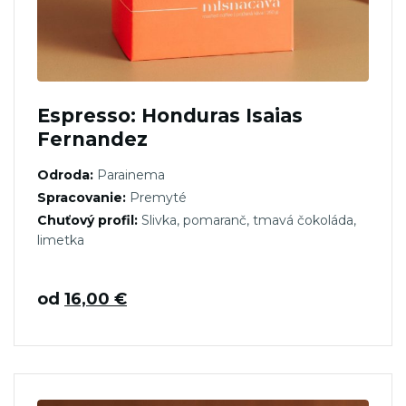
Espresso: Honduras Isaias
Fernandez
Odroda:
Parainema
Spracovanie:
Premyté
Chuťový profil:
Slivka, pomaranč, tmavá čokoláda,
limetka
od
16,00
€