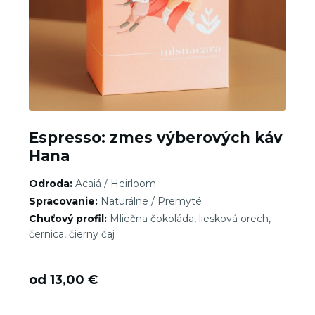
Espresso: zmes výberových káv
Hana
Odroda:
Acaiá / Heirloom
Spracovanie:
Naturálne / Premyté
Chuťový profil:
Mliečna čokoláda, liesková orech,
černica, čierny čaj
od
13,00
€