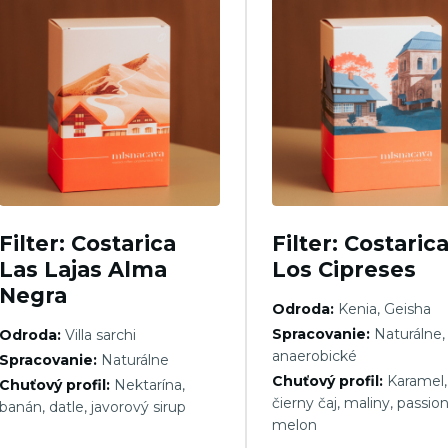
Filter: Costarica
Filter: Costaric
Las Lajas Alma
Los Cipreses
Negra
Odroda:
Kenia, Geisha
Spracovanie:
Naturálne,
Odroda:
Villa sarchi
anaerobické
Spracovanie:
Naturálne
Chuťový profil:
Karamel,
Chuťový profil:
Nektarína,
čierny čaj, maliny, passion
banán, datle, javorový sirup
melon