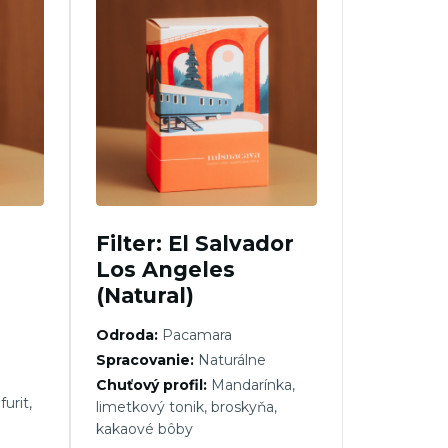
a
Filter: El Salvador
Los Angeles
(Natural)
Odroda:
Pacamara
Spracovanie:
Naturálne
Chuťový profil:
Mandarínka,
furit,
limetkový tonik, broskyňa,
kakaové bôby