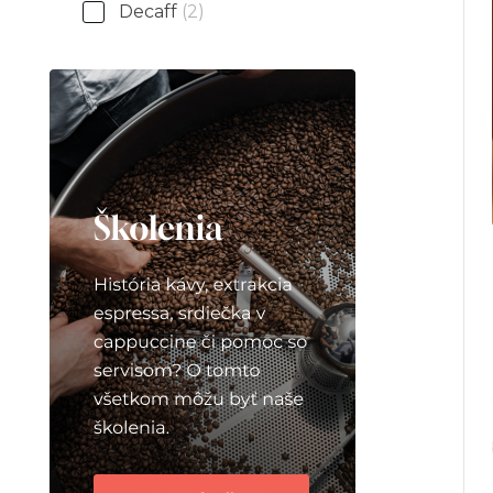
Decaff
(2)