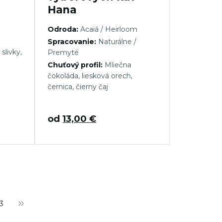
Hana
Odroda:
Acaiá / Heirloom
Spracovanie:
Naturálne /
slivky,
Premyté
Chuťový profil:
Mliečna
čokoláda, liesková orech,
černica, čierny čaj
od
13,00
€
3