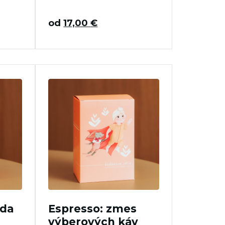
od
17,00
€
nda
Espresso: zmes
výberových káv