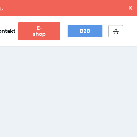
r
.
E-
ontakt
B2B
shop