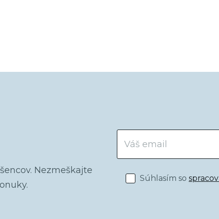
ríspevkov
dšencov. Nezmeškajte
Súhlasím so
spraco
ponuky.