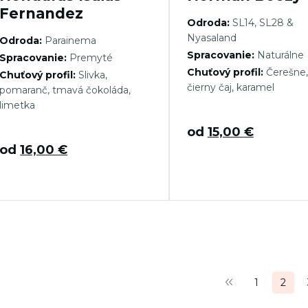
Fernandez
Odroda:
SL14, SL28 &
Nyasaland
Odroda:
Parainema
Spracovanie:
Naturálne
Spracovanie:
Premyté
Chuťový profil:
Čerešne, 
Chuťový profil:
Slivka,
čierny čaj, karamel
pomaranč, tmavá čokoláda,
limetka
od
15,00
€
od
16,00
€
tránkovanie
1
2