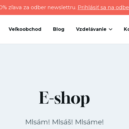
0% zľava za odber newslettru.
Prihlásiť sa na odbe
Veľkoobchod
Blog
Vzdelávanie
K
E-shop
Mlsám! Mlsáš! Mlsáme!