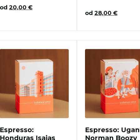
od
20,00
€
od
28,00
€
Espresso:
Espresso: Uga
Honduras Isaias
Norman Boozy