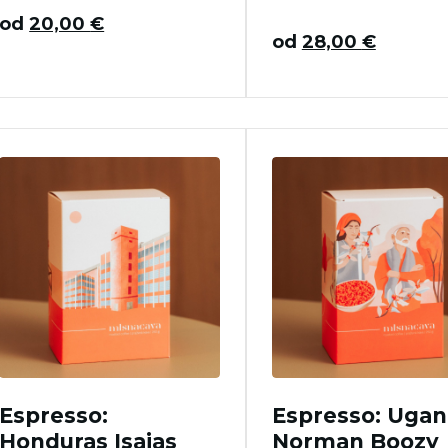
od
20,00
€
od
28,00
€
Espresso:
Espresso: Uga
Honduras Isaias
Norman Boozy