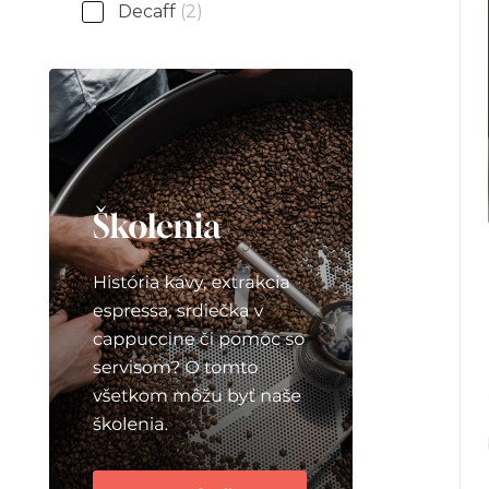
Decaff
(2)