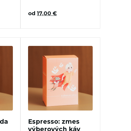
od
17,00
€
nda
Espresso: zmes
výberových káv