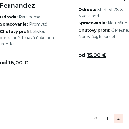
Fernandez
Odroda:
SL14, SL28 &
Nyasaland
Odroda:
Parainema
Spracovanie:
Naturálne
Spracovanie:
Premyté
Chuťový profil:
Čerešne, 
Chuťový profil:
Slivka,
čierny čaj, karamel
pomaranč, tmavá čokoláda,
limetka
od
15,00
€
od
16,00
€
tránkovanie
1
2