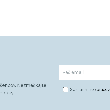
ríspevkov
dšencov. Nezmeškajte
Súhlasím so
spraco
ponuky.