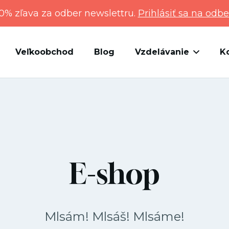
0% zľava za odber newslettru.
Prihlásiť sa na odbe
Veľkoobchod
Blog
Vzdelávanie
K
E-shop
Mlsám! Mlsáš! Mlsáme!