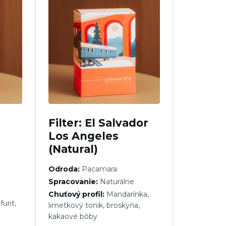
a
Filter: El Salvador
Los Angeles
(Natural)
Odroda:
Pacamara
Spracovanie:
Naturálne
Chuťový profil:
Mandarínka,
furit,
limetkový tonik, broskyňa,
kakaové bôby