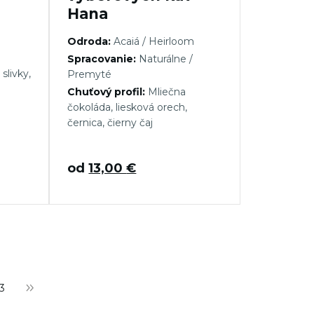
Hana
Odroda:
Acaiá / Heirloom
Spracovanie:
Naturálne /
slivky,
Premyté
Chuťový profil:
Mliečna
čokoláda, liesková orech,
černica, čierny čaj
od
13,00
€
3