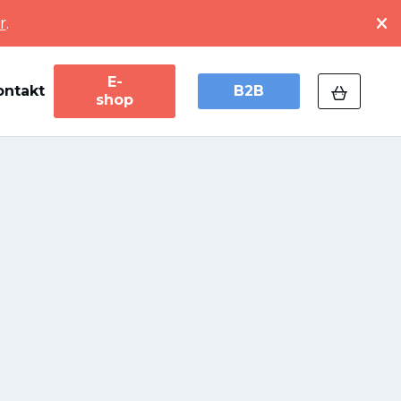
r
.
E-
ontakt
B2B
shop