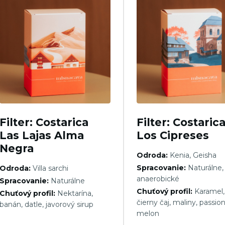
Filter: Costarica
Filter: Costaric
Las Lajas Alma
Los Cipreses
Negra
Odroda:
Kenia, Geisha
Spracovanie:
Naturálne,
Odroda:
Villa sarchi
anaerobické
Spracovanie:
Naturálne
Chuťový profil:
Karamel,
Chuťový profil:
Nektarína,
čierny čaj, maliny, passion
banán, datle, javorový sirup
melon