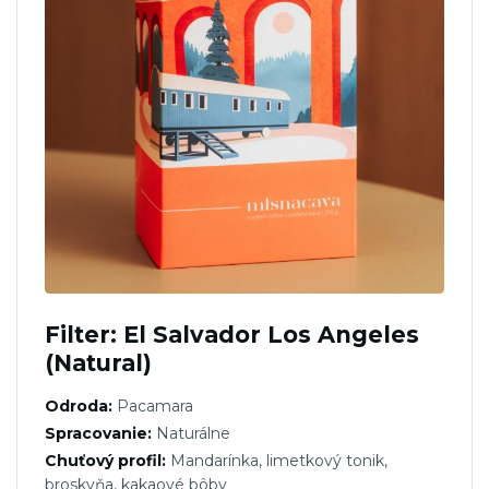
Filter: El Salvador Los Angeles
(Natural)
Odroda:
Pacamara
Spracovanie:
Naturálne
Chuťový profil:
Mandarínka, limetkový tonik,
broskyňa, kakaové bôby