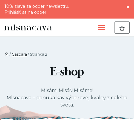
10% zľava za odber newslettru.
Prihlásiť sa na odber
.
/
Cascara
/ Stránka 2
E-shop
Mlsám! Mlsáš! Mlsáme!
Mlsnacava – ponuka káv výberovej kvality z celého
sveta.