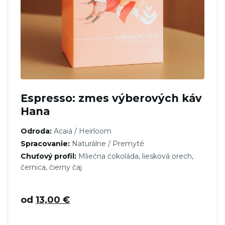
Espresso: zmes výberových káv
Hana
Odroda:
Acaiá / Heirloom
Spracovanie:
Naturálne / Premyté
Chuťový profil:
Mliečna čokoláda, liesková orech,
černica, čierny čaj
od
13,00
€