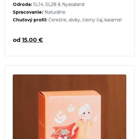
Odroda:
SL14, SL28 & Nyasaland
Spracovanie:
Naturálne
Chuťový profil:
Čerešne, slivky, čierny čaj, karamel
od
15,00
€