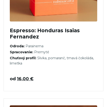
Espresso: Honduras Isaias
Fernandez
Odroda:
Parainema
Spracovanie:
Premyté
Chuťový profil:
Slivka, pomaranč, tmavá čokoláda,
limetka
od
16,00
€