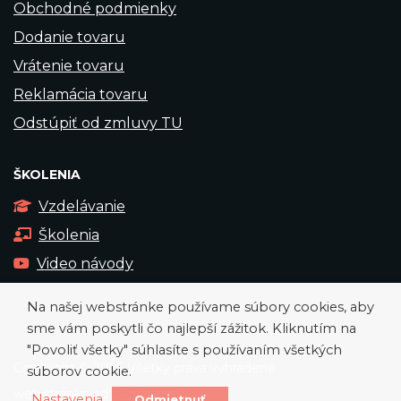
Obchodné podmienky
Dodanie tovaru
Vrátenie tovaru
Reklamácia tovaru
Odstúpiť od zmluvy TU
ŠKOLENIA
Vzdelávanie
Školenia
Video návody
Na našej webstránke používame súbory cookies, aby
sme vám poskytli čo najlepší zážitok. Kliknutím na
"Povoliť všetky" súhlasíte s používaním všetkých
Copyright © 2026 Všetky práva vyhradené
súborov cookie.
web stránka od
okto-digital
Nastavenia
Odmietnuť