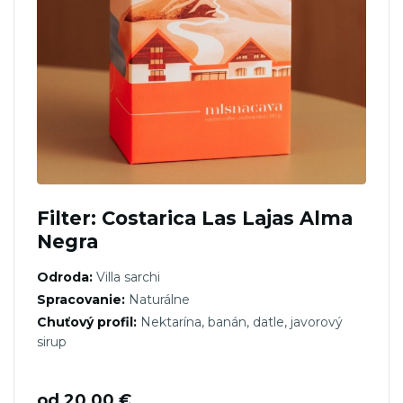
Filter: Costarica Las Lajas Alma
Negra
Odroda:
Villa sarchi
Spracovanie:
Naturálne
Chuťový profil:
Nektarína, banán, datle, javorový
sirup
od
20,00
€