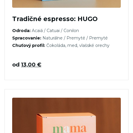
Tradičné espresso: HUGO
Odroda:
Acaiá / Catuai / Conilon
Spracovanie:
Naturálne / Premyté / Premyté
Chuťový profil:
Čokoláda, med, vlašské orechy
od
13,00
€