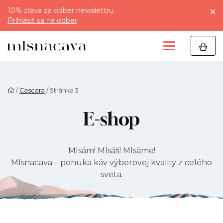
10% zľava za odber newslettru.
Prihlásiť sa na odber
.
/
Cascara
/ Stránka 3
E-shop
Mlsám! Mlsáš! Mlsáme!
Mlsnacava – ponuka káv výberovej kvality z celého
sveta.