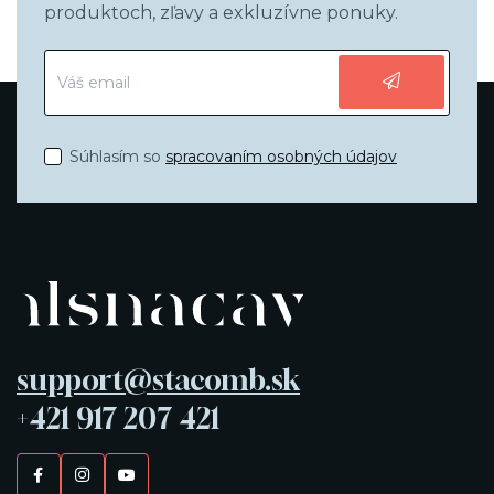
produktoch, zľavy a exkluzívne ponuky.
Súhlasím so
spracovaním osobných údajov
support@stacomb.sk
+421 917 207 421