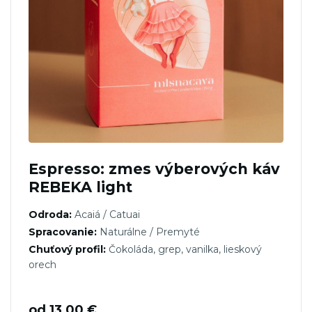
Espresso: zmes výberových káv
REBEKA light
Odroda:
Acaiá / Catuai
Spracovanie:
Naturálne / Premyté
Chuťový profil:
Čokoláda, grep, vanilka, lieskový
orech
od
13,00
€