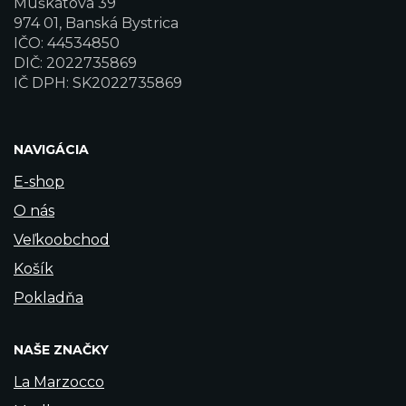
Muškátová 39
974 01, Banská Bystrica
IČO: 44534850
DIČ: 2022735869
IČ DPH: SK2022735869
NAVIGÁCIA
E-shop
O nás
Veľkoobchod
Košík
Pokladňa
NAŠE ZNAČKY
La Marzocco