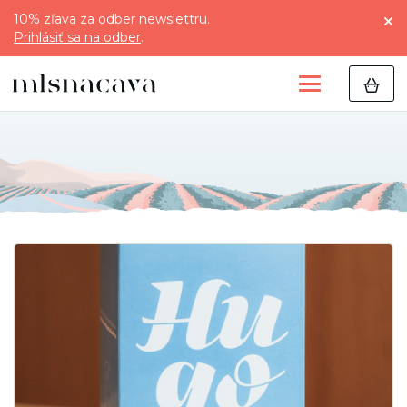
10% zľava za odber newslettru.
Prihlásiť sa na odber
.