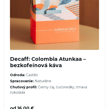
Decaff: Colombia Atunkaa –
bezkofeínová káva
Odroda:
Castillo
Spracovanie:
Naturálne
Chuťový profil:
Čierny čaj, čučoriedky, tmavá
čokoláda
od
16,00
€