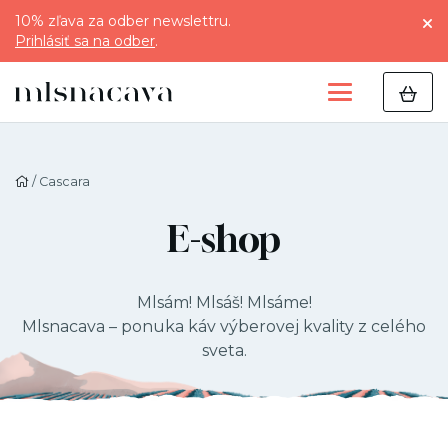
10% zľava za odber newslettru.
Prihlásiť sa na odber
.
/ Cascara
E-shop
Mlsám! Mlsáš! Mlsáme!
Mlsnacava – ponuka káv výberovej kvality z celého
sveta.