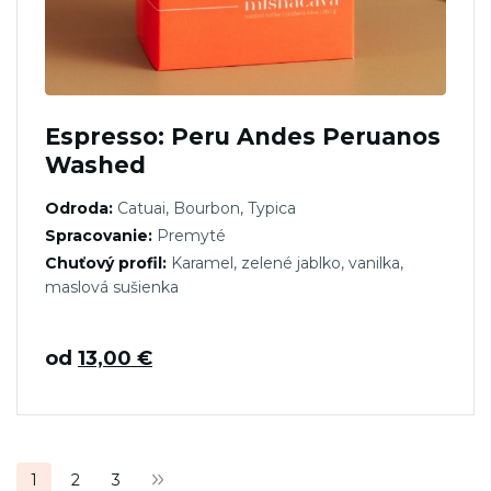
Espresso: Peru Andes Peruanos
Washed
Odroda:
Catuai, Bourbon, Typica
Spracovanie:
Premyté
Chuťový profil:
Karamel, zelené jablko, vanilka,
maslová sušienka
od
13,00
€
Stránkovanie
1
2
3