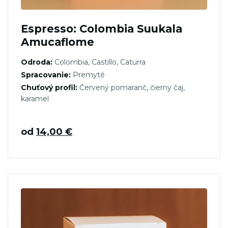
Espresso: Colombia Suukala
Amucaflome
Odroda:
Colombia, Castillo, Caturra
Spracovanie:
Premyté
Chuťový profil:
Červený pomaranč, čierny čaj,
karamel
od
14,00
€