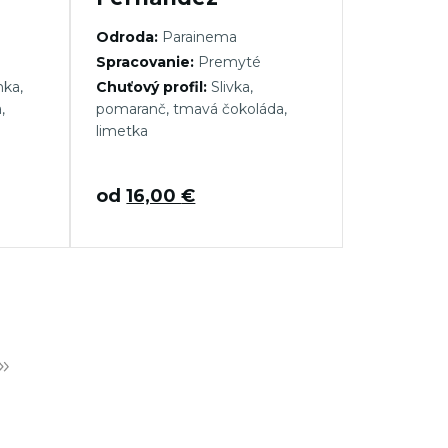
Odroda:
Parainema
Spracovanie:
Premyté
ka,
Chuťový profil:
Slivka,
,
pomaranč, tmavá čokoláda,
limetka
od
16,00
€