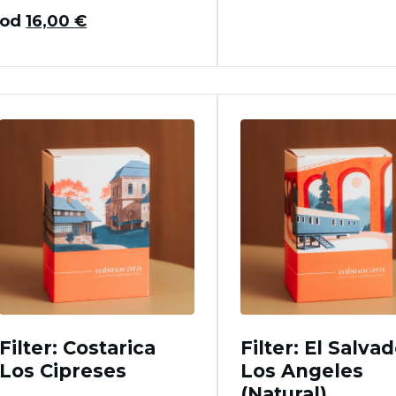
od
16,00
€
Filter: Costarica
Filter: El Salva
Los Cipreses
Los Angeles
(Natural)