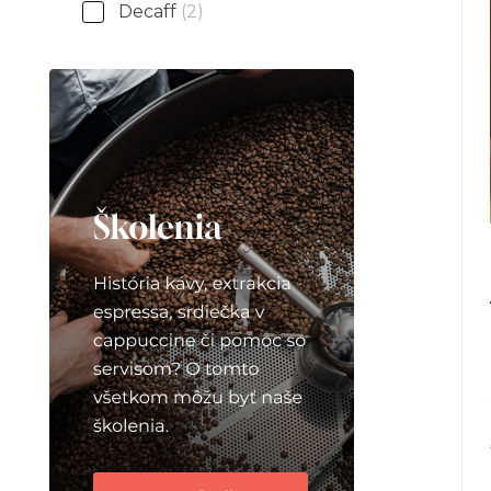
Decaff
(2)