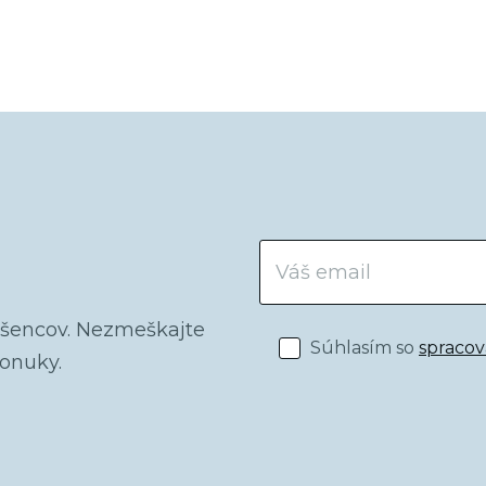
dšencov. Nezmeškajte
Súhlasím so
spraco
ponuky.