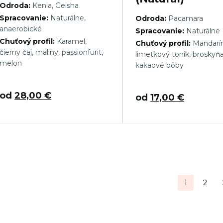
Odroda:
Kenia, Geisha
Spracovanie:
Naturálne,
Odroda:
Pacamara
anaerobické
Spracovanie:
Naturálne
Chuťový profil:
Karamel,
Chuťový profil:
Mandarín
čierny čaj, maliny, passionfurit,
limetkový tonik, broskyňa
melon
kakaové bôby
od
28,00
€
od
17,00
€
tránkovanie
1
2
ríspevkov