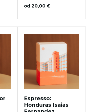
od
20,00
€
dor
Espresso:
Honduras Isaias
Fernandez