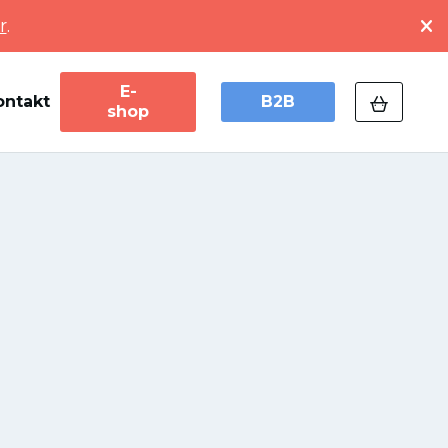
r
.
E-
ontakt
B2B
shop