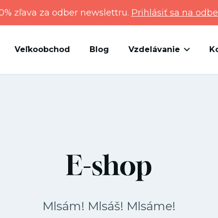
0% zľava za odber newslettru.
Prihlásiť sa na odbe
Veľkoobchod
Blog
Vzdelávanie
K
E-shop
Mlsám! Mlsáš! Mlsáme!