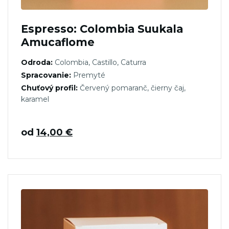
Espresso: Colombia Suukala
Amucaflome
Odroda:
Colombia, Castillo, Caturra
Spracovanie:
Premyté
Chuťový profil:
Červený pomaranč, čierny čaj,
karamel
od
14,00
€