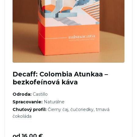
Decaff: Colombia Atunkaa –
bezkofeínová káva
Odroda:
Castillo
Spracovanie:
Naturálne
Chuťový profil:
Čierny čaj, čučoriedky, tmavá
čokoláda
od
16,00
€