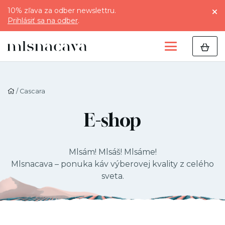
10% zľava za odber newslettru.
Prihlásiť sa na odber
.
/ Cascara
E-shop
Mlsám! Mlsáš! Mlsáme!
Mlsnacava – ponuka káv výberovej kvality z celého
sveta.