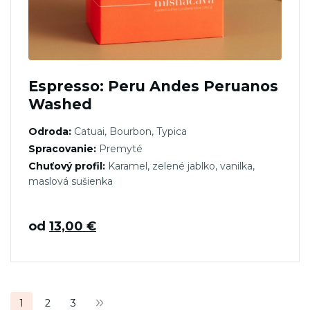
Espresso: Peru Andes Peruanos
Washed
Odroda:
Catuai, Bourbon, Typica
Spracovanie:
Premyté
Chuťový profil:
Karamel, zelené jablko, vanilka,
maslová sušienka
od
13,00
€
Stránkovanie
1
2
3