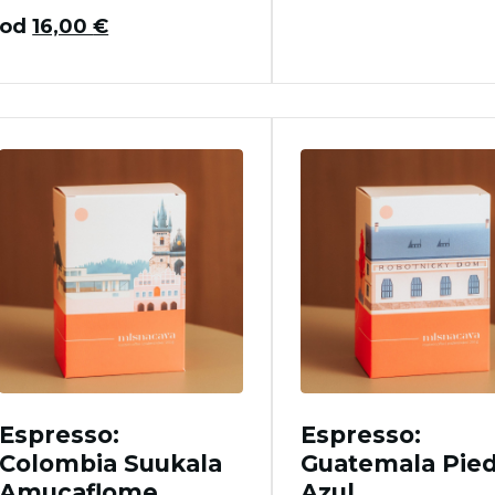
od
16,00
€
Espresso:
Espresso:
Colombia Suukala
Guatemala Pied
Amucaflome
Azul