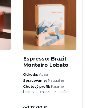
Espresso: Brazil
Monteiro Lobato
Odroda:
Acaiá
Spracovanie:
Naturálne
Chuťový profil:
Karamel,
lieskovce, mliečna čokoláda
od
12,00
€