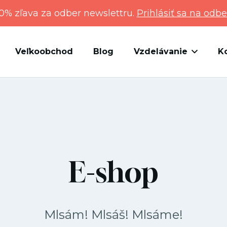
0% zľava za odber newslettru.
Prihlásiť sa na odbe
Veľkoobchod
Blog
Vzdelávanie
K
E-shop
Mlsám! Mlsáš! Mlsáme!