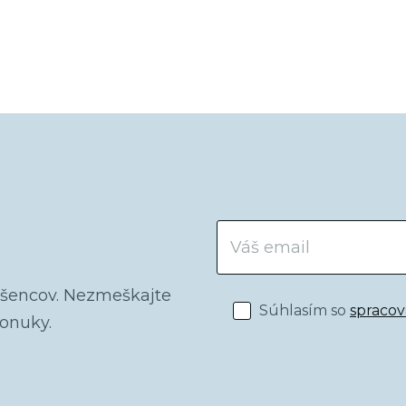
dšencov. Nezmeškajte
Súhlasím so
spraco
ponuky.