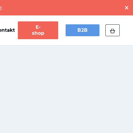
r
.
E-
ontakt
B2B
shop