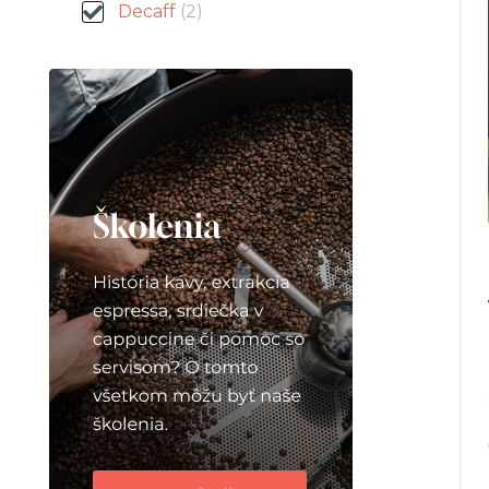
Decaff
(2)