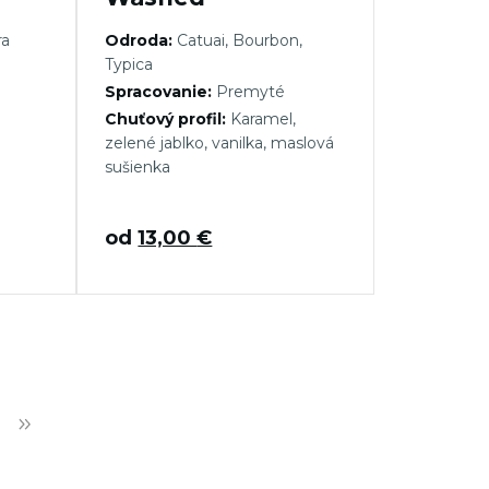
ra
Odroda:
Catuai, Bourbon,
Typica
Spracovanie:
Premyté
Chuťový profil:
Karamel,
zelené jablko, vanilka, maslová
sušienka
od
13,00
€