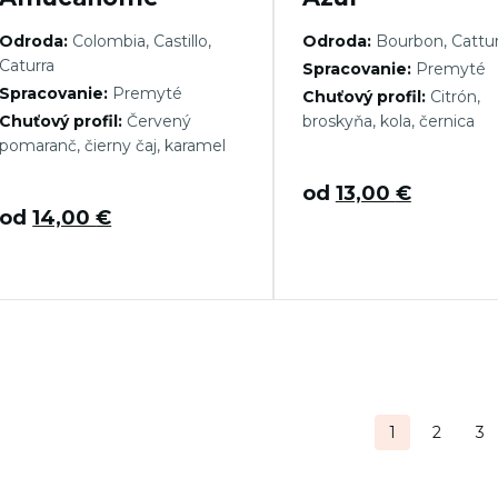
Odroda:
Colombia, Castillo,
Odroda:
Bourbon, Cattu
Caturra
Spracovanie:
Premyté
Spracovanie:
Premyté
Chuťový profil:
Citrón,
Chuťový profil:
Červený
broskyňa, kola, černica
pomaranč, čierny čaj, karamel
od
13,00
€
od
14,00
€
tránkovanie
1
2
3
ríspevkov