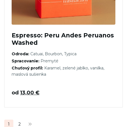
Espresso: Peru Andes Peruanos
Washed
Odroda:
Catuai, Bourbon, Typica
Spracovanie:
Premyté
Chuťový profil:
Karamel, zelené jablko, vanilka,
maslová sušienka
od
13,00
€
Stránkovanie
1
2