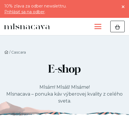
10% zľava za odber newslettru.
Prihlásiť sa na odber
.
/ Cascara
E-shop
Mlsám! Mlsáš! Mlsáme!
Mlsnacava – ponuka káv výberovej kvality z celého
sveta.