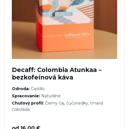
Decaff: Colombia Atunkaa –
bezkofeínová káva
Odroda:
Castillo
Spracovanie:
Naturálne
Chuťový profil:
Čierny čaj, čučoriedky, tmavá
čokoláda
od
16,00
€