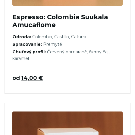
Espresso: Colombia Suukala
Amucaflome
Odroda:
Colombia, Castillo, Caturra
Spracovanie:
Premyté
Chuťový profil:
Červený pomaranč, čierny čaj,
karamel
od
14,00
€