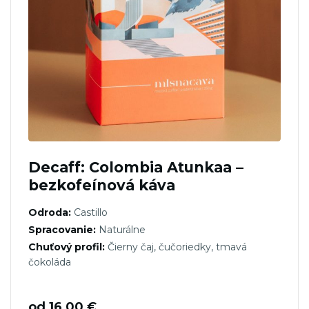
Decaff: Colombia Atunkaa –
bezkofeínová káva
Odroda:
Castillo
Spracovanie:
Naturálne
Chuťový profil:
Čierny čaj, čučoriedky, tmavá
čokoláda
od
16,00
€