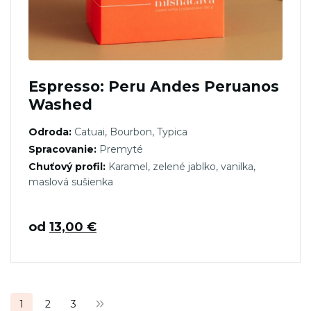
Espresso: Peru Andes Peruanos
Washed
Odroda:
Catuai, Bourbon, Typica
Spracovanie:
Premyté
Chuťový profil:
Karamel, zelené jablko, vanilka,
maslová sušienka
od
13,00
€
Stránkovanie
1
2
3