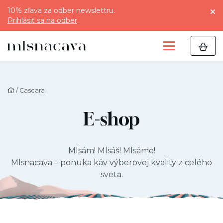
10% zľava za odber newslettru.
Prihlásiť sa na odber
.
/ Cascara
E-shop
Mlsám! Mlsáš! Mlsáme!
Mlsnacava – ponuka káv výberovej kvality z celého
sveta.