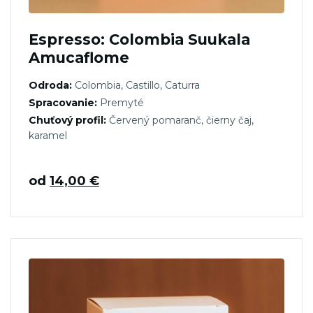
Espresso: Colombia Suukala
Amucaflome
Odroda:
Colombia, Castillo, Caturra
Spracovanie:
Premyté
Chuťový profil:
Červený pomaranč, čierny čaj,
karamel
od
14,00
€