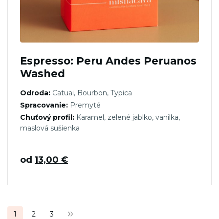
Espresso: Peru Andes Peruanos
Washed
Odroda:
Catuai, Bourbon, Typica
Spracovanie:
Premyté
Chuťový profil:
Karamel, zelené jablko, vanilka,
maslová sušienka
od
13,00
€
Stránkovanie
1
2
3