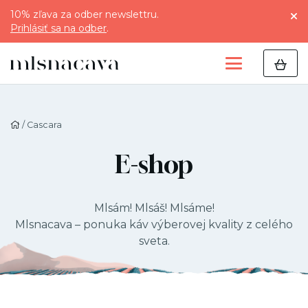
10% zľava za odber newslettru.
Prihlásiť sa na odber
.
/ Cascara
E-shop
Mlsám! Mlsáš! Mlsáme!
Mlsnacava – ponuka káv výberovej kvality z celého
sveta.