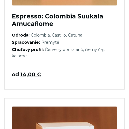
Espresso: Colombia Suukala
Amucaflome
Odroda:
Colombia, Castillo, Caturra
Spracovanie:
Premyté
Chuťový profil:
Červený pomaranč, čierny čaj,
karamel
od
14,00
€