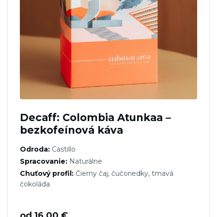
Decaff: Colombia Atunkaa –
bezkofeínová káva
Odroda:
Castillo
Spracovanie:
Naturálne
Chuťový profil:
Čierny čaj, čučoriedky, tmavá
čokoláda
od
16,00
€