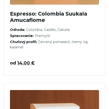
Espresso: Colombia Suukala
Amucaflome
Odroda:
Colombia, Castillo, Caturra
Spracovanie:
Premyté
Chuťový profil:
Červený pomaranč, čierny čaj,
karamel
od
14,00
€