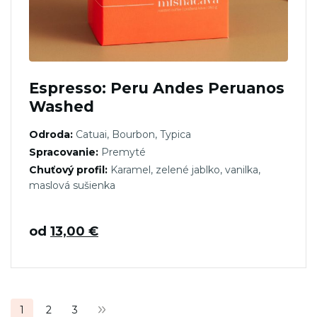
Espresso: Peru Andes Peruanos
Washed
Odroda:
Catuai, Bourbon, Typica
Spracovanie:
Premyté
Chuťový profil:
Karamel, zelené jablko, vanilka,
maslová sušienka
od
13,00
€
Stránkovanie
1
2
3