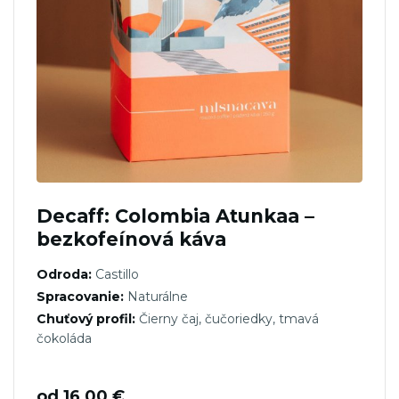
Decaff: Colombia Atunkaa –
bezkofeínová káva
Odroda:
Castillo
Spracovanie:
Naturálne
Chuťový profil:
Čierny čaj, čučoriedky, tmavá
čokoláda
od
16,00
€