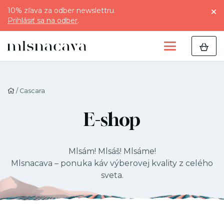
10% zľava za odber newslettru.
Prihlásiť sa na odber
.
/ Cascara
E-shop
Mlsám! Mlsáš! Mlsáme!
Mlsnacava – ponuka káv výberovej kvality z celého
sveta.