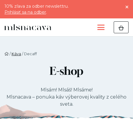
10% zľava za odber newslettru.
Prihlásiť sa na odber
.
/
Káva
/ Decaff
E-shop
Mlsám! Mlsáš! Mlsáme!
Mlsnacava – ponuka káv výberovej kvality z celého
sveta.