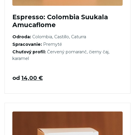
Espresso: Colombia Suukala
Amucaflome
Odroda:
Colombia, Castillo, Caturra
Spracovanie:
Premyté
Chuťový profil:
Červený pomaranč, čierny čaj,
karamel
od
14,00
€