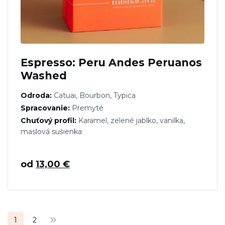
Espresso: Peru Andes Peruanos
Washed
Odroda:
Catuai, Bourbon, Typica
Spracovanie:
Premyté
Chuťový profil:
Karamel, zelené jablko, vanilka,
maslová sušienka
od
13,00
€
Stránkovanie
1
2