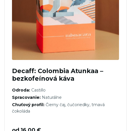
Decaff: Colombia Atunkaa –
bezkofeínová káva
Odroda:
Castillo
Spracovanie:
Naturálne
Chuťový profil:
Čierny čaj, čučoriedky, tmavá
čokoláda
od
16,00
€