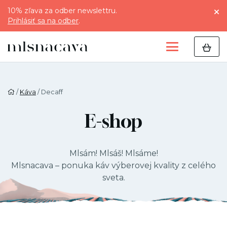
10% zľava za odber newslettru.
Prihlásiť sa na odber
.
/
Káva
/ Decaff
E-shop
Mlsám! Mlsáš! Mlsáme!
Mlsnacava – ponuka káv výberovej kvality z celého
sveta.