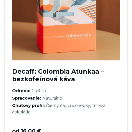
Decaff: Colombia Atunkaa –
bezkofeínová káva
Odroda:
Castillo
Spracovanie:
Naturálne
Chuťový profil:
Čierny čaj, čučoriedky, tmavá
čokoláda
od
16,00
€