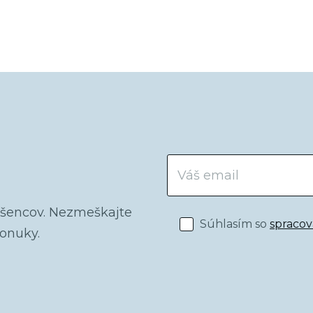
dšencov. Nezmeškajte
Súhlasím so
spraco
ponuky.