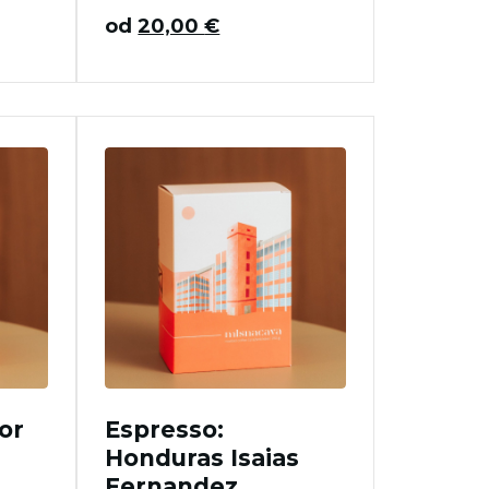
od
20,00
€
dor
Espresso:
Honduras Isaias
Fernandez