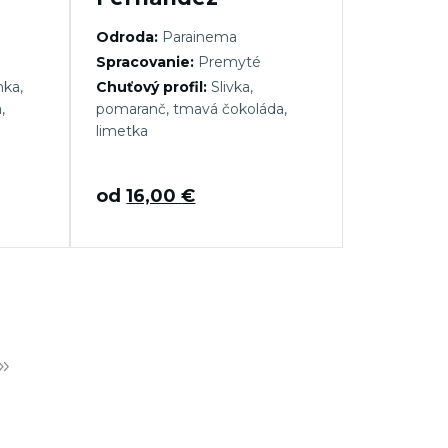
Odroda:
Parainema
Spracovanie:
Premyté
ka,
Chuťový profil:
Slivka,
,
pomaranč, tmavá čokoláda,
limetka
od
16,00
€