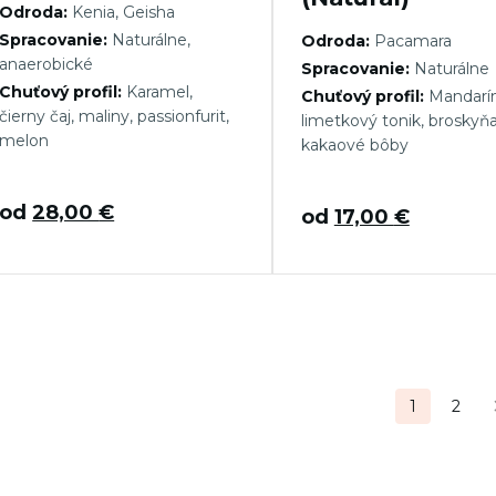
Odroda:
Kenia, Geisha
Spracovanie:
Naturálne,
Odroda:
Pacamara
anaerobické
Spracovanie:
Naturálne
Chuťový profil:
Karamel,
Chuťový profil:
Mandarín
čierny čaj, maliny, passionfurit,
limetkový tonik, broskyňa
melon
kakaové bôby
od
28,00
€
od
17,00
€
tránkovanie
1
2
ríspevkov