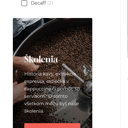
Decaff
(2)