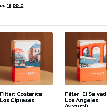
od
16,00
€
Filter: Costarica
Filter: El Salva
Los Cipreses
Los Angeles
(Natural)