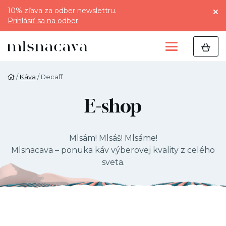
10% zľava za odber newslettru.
Prihlásiť sa na odber
.
/
Káva
/ Decaff
E-shop
Mlsám! Mlsáš! Mlsáme!
Mlsnacava – ponuka káv výberovej kvality z celého
sveta.