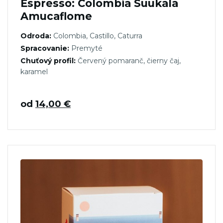
Espresso: Colombia Suukala
Amucaflome
Odroda:
Colombia, Castillo, Caturra
Spracovanie:
Premyté
Chuťový profil:
Červený pomaranč, čierny čaj,
karamel
od
14,00
€