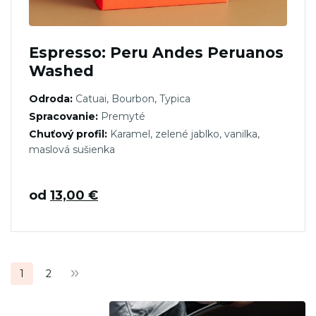
Espresso: Peru Andes Peruanos
Washed
Odroda:
Catuai, Bourbon, Typica
Spracovanie:
Premyté
Chuťový profil:
Karamel, zelené jablko, vanilka,
maslová sušienka
od
13,00
€
Stránkovanie
1
2
príspevkov