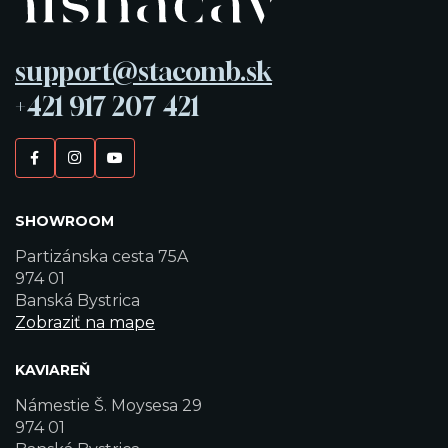
support@stacomb.sk
+421 917 207 421
SHOWROOM
Partizánska cesta 75A
974 01
Banská Bystrica
Zobraziť na mape
KAVIAREŇ
Námestie Š. Moysesa 29
974 01