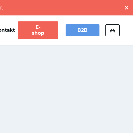
r
.
E-
ontakt
B2B
shop