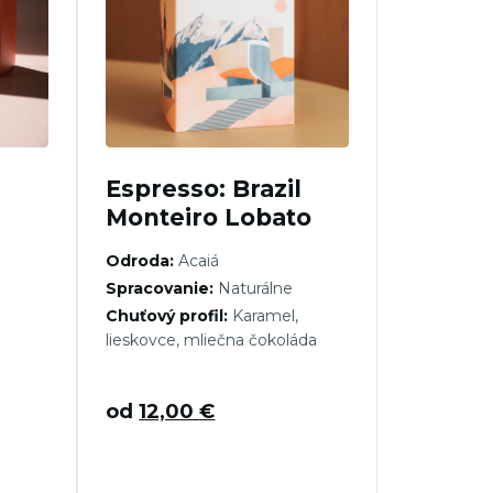
Espresso: Brazil
Monteiro Lobato
Odroda:
Acaiá
Spracovanie:
Naturálne
Chuťový profil:
Karamel,
lieskovce, mliečna čokoláda
od
12,00
€