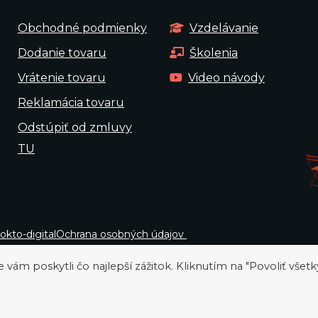
Obchodné podmienky
Vzdelávanie
Dodanie tovaru
Školenia
Vrátenie tovaru
Video návody
Reklamácia tovaru
Odstúpiť od zmluvy
TU
okto-digital
Ochrana osobných údajov
ám poskytli čo najlepší zážitok. Kliknutím na "Povoliť všetk