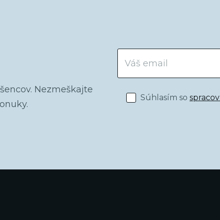
dšencov. Nezmeškajte
Súhlasím so
spraco
ponuky.