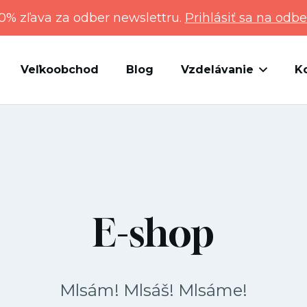
0% zľava za odber newslettru.
Prihlásiť sa na odbe
Veľkoobchod
Blog
Vzdelávanie
K
E-shop
Mlsám! Mlsáš! Mlsáme!