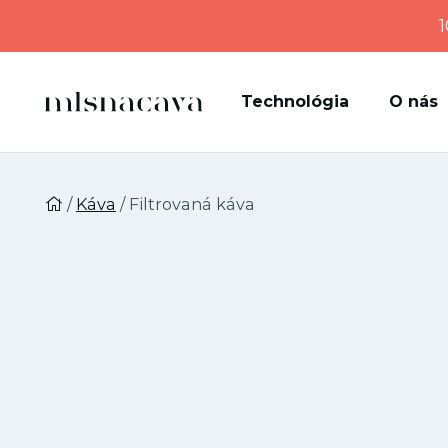
1
Technológia
O nás
/
Káva
/ Filtrovaná káva