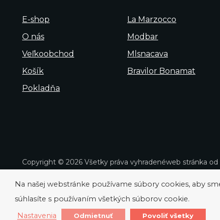
E-shop
La Marzocco
O nás
Modbar
Veľkoobchod
Mlsnacava
Košík
Bravilor Bonamat
Pokladňa
Copyright © 2026 Všetky práva vyhradené
web stránka od
Na našej webstránke používame súbory cookies, aby sme v
súhlasíte s používaním všetkých súborov cookie.
Nastavenia
Odmietnuť
Povoliť všetky