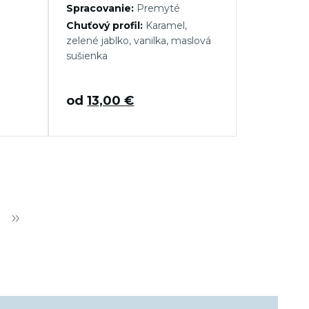
Spracovanie:
Premyté
Chuťový profil:
Karamel,
zelené jablko, vanilka, maslová
sušienka
od
13,00
€