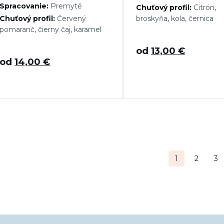
Spracovanie:
Premyté
Chuťový profil:
Citrón,
Chuťový profil:
Červený
broskyňa, kola, černica
pomaranč, čierny čaj, karamel
od
13,00
€
od
14,00
€
tránkovanie
1
2
3
ríspevkov