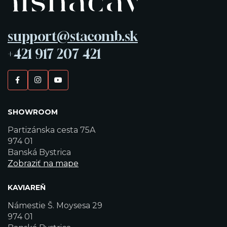
support@stacomb.sk
+421 917 207 421
SHOWROOM
Partizánska cesta 75A
974 01
Banská Bystrica
Zobraziť na mape
KAVIAREŇ
Námestie Š. Moysesa 29
974 01