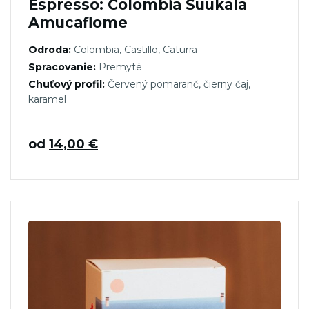
Espresso: Colombia Suukala
Amucaflome
Odroda:
Colombia, Castillo, Caturra
Spracovanie:
Premyté
Chuťový profil:
Červený pomaranč, čierny čaj,
karamel
od
14,00
€