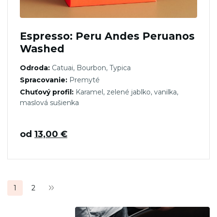
Espresso: Peru Andes Peruanos
Washed
Odroda:
Catuai, Bourbon, Typica
Spracovanie:
Premyté
Chuťový profil:
Karamel, zelené jablko, vanilka,
maslová sušienka
od
13,00
€
Stránkovanie
1
2
príspevkov