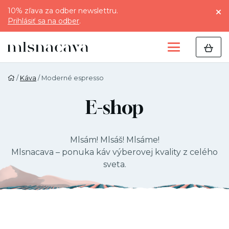
10% zľava za odber newslettru.
Prihlásiť sa na odber
.
/
Káva
/ Moderné espresso
E-shop
Mlsám! Mlsáš! Mlsáme!
Mlsnacava – ponuka káv výberovej kvality z celého
sveta.