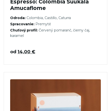
Espresso: Colombia Suukala
Amucaflome
Odroda:
Colombia, Castillo, Caturra
Spracovanie:
Premyté
Chuťový profil:
Červený pomaranč, čierny čaj,
karamel
od
14,00
€