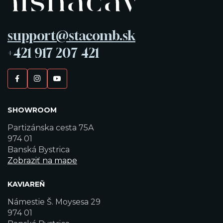
support@stacomb.sk
+421 917 207 421
SHOWROOM
Partizánska cesta 75A
974 01
Banská Bystrica
Zobraziť na mape
KAVIAREŇ
Námestie Š. Moysesa 29
974 01