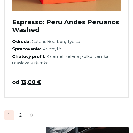
Espresso: Peru Andes Peruanos
Washed
Odroda:
Catuai, Bourbon, Typica
Spracovanie:
Premyté
Chuťový profil:
Karamel, zelené jablko, vanilka,
maslová sušienka
od
13,00
€
Stránkovanie
1
2
príspevkov