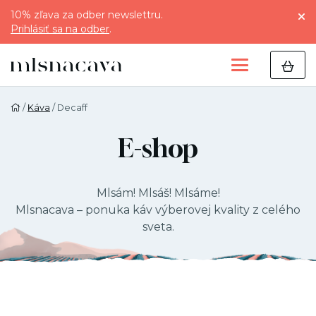
10% zľava za odber newslettru.
Prihlásiť sa na odber
.
/
Káva
/ Decaff
E-shop
Mlsám! Mlsáš! Mlsáme!
Mlsnacava – ponuka káv výberovej kvality z celého
sveta.