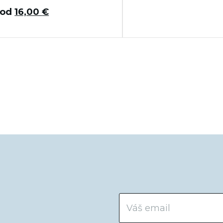
od
16,00
€