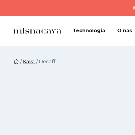
1
Technológia
O nás
/
Káva
/ Decaff