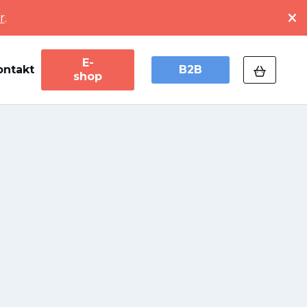
r
.
E-
ontakt
B2B
shop