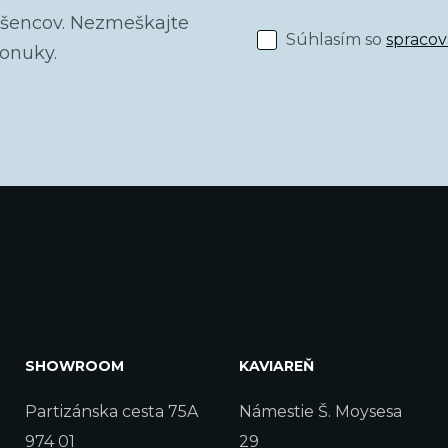
dšencov. Nezmeškajte
Súhlasím so
spraco
ponuky.
SHOWROOM
KAVIAREŇ
Partizánska cesta 75A
Námestie Š. Moysesa
974 01
29