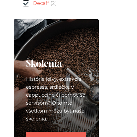
Decaff
(2)