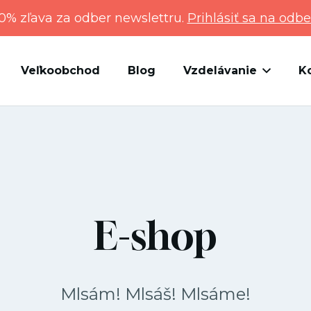
0% zľava za odber newslettru.
Prihlásiť sa na odbe
Veľkoobchod
Blog
Vzdelávanie
K
E-shop
Mlsám! Mlsáš! Mlsáme!