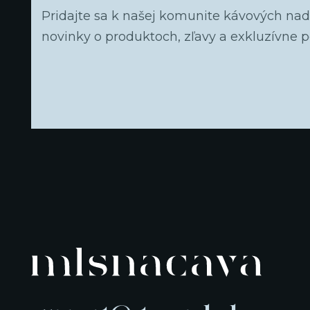
Pridajte sa k našej komunite kávových na
novinky o produktoch, zľavy a exkluzívne 