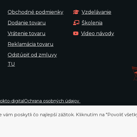
Obchodné podmienky
Vzdelávanie
Dodanie tovaru
Školenia
Vrátenie tovaru
Video návody
Reklamácia tovaru
Odstúpiť od zmluvy
TU
okto-digital
Ochrana osobných údajov
ám poskytli čo najlepší zážitok. Kliknutím na "Povoliť všetk