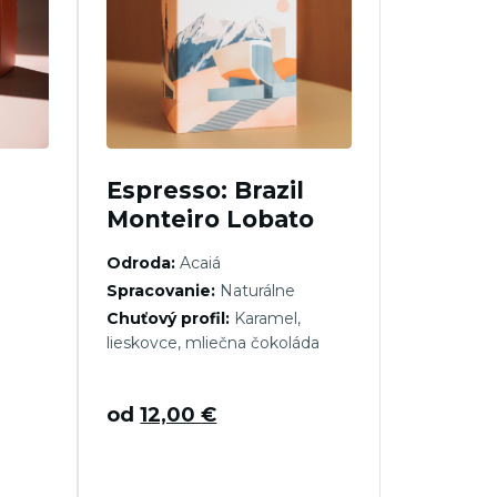
Espresso: Brazil
Monteiro Lobato
Odroda:
Acaiá
Spracovanie:
Naturálne
Chuťový profil:
Karamel,
lieskovce, mliečna čokoláda
od
12,00
€