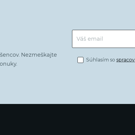
dšencov. Nezmeškajte
Súhlasím so
spraco
ponuky.