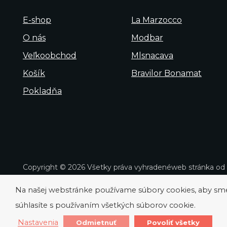
E-shop
La Marzocco
O nás
Modbar
Veľkoobchod
Mlsnacava
Košík
Bravilor Bonamat
Pokladňa
Copyright © 2026 Všetky práva vyhradené
web stránka od
Na našej webstránke používame súbory cookies, aby sme v
súhlasíte s používaním všetkých súborov cookie.
Nastavenia
Odmietnuť
Povoliť všetky