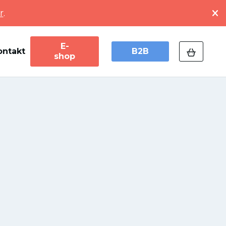
r
.
E-
ontakt
B2B
shop