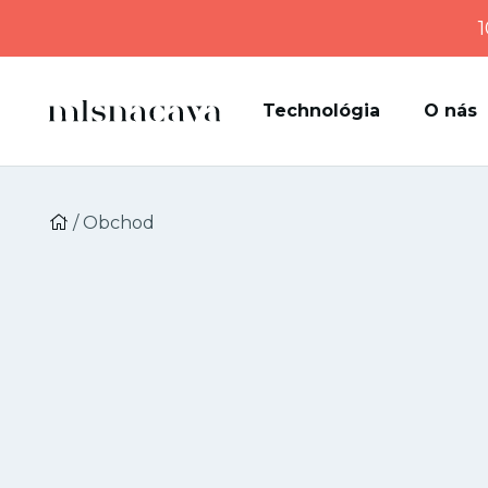
1
Technológia
O nás
/ Obchod