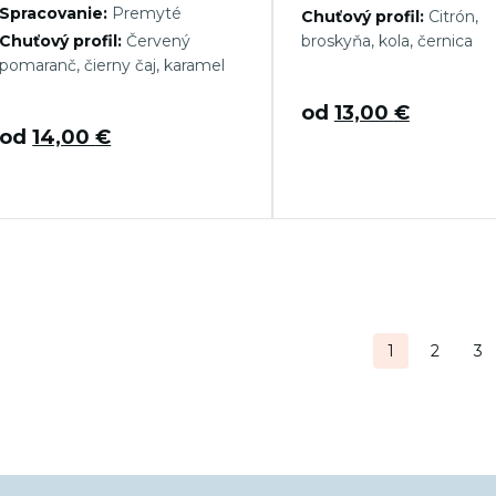
Spracovanie:
Premyté
Chuťový profil:
Citrón,
Chuťový profil:
Červený
broskyňa, kola, černica
pomaranč, čierny čaj, karamel
od
13,00
€
od
14,00
€
tránkovanie
1
2
3
ríspevkov