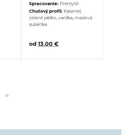
Spracovanie:
Premyté
Chuťový profil:
Karamel,
zelené jablko, vanilka, maslová
sušienka
od
13,00
€