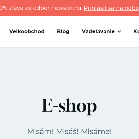
0% zľava za odber newslettru.
Prihlásiť sa na odbe
Veľkoobchod
Blog
Vzdelávanie
K
E-shop
Mlsám! Mlsáš! Mlsáme!