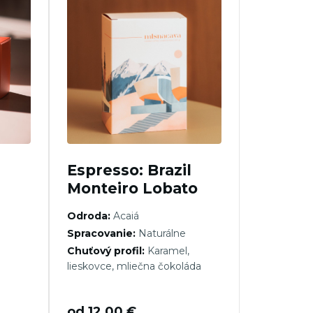
Espresso: Brazil
Monteiro Lobato
Odroda:
Acaiá
Spracovanie:
Naturálne
Chuťový profil:
Karamel,
lieskovce, mliečna čokoláda
od
12,00
€