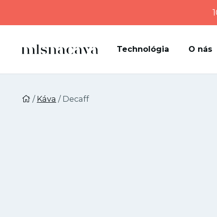
1
Technológia
O nás
/
Káva
/ Decaff