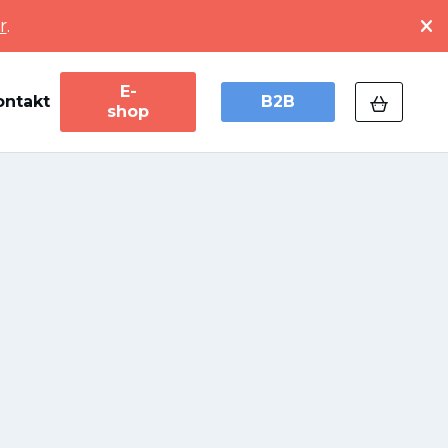
r
.
E-
ontakt
B2B
shop