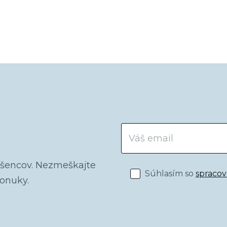
dšencov. Nezmeškajte
Súhlasím so
spraco
ponuky.