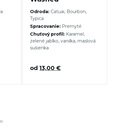
ra
Odroda:
Catuai, Bourbon,
Typica
Spracovanie:
Premyté
Chuťový profil:
Karamel,
zelené jablko, vanilka, maslová
sušienka
od
13,00
€