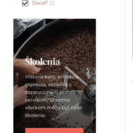
Decaff
(2)