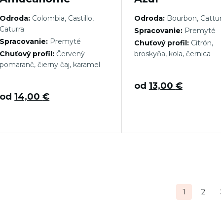
Odroda:
Colombia, Castillo,
Odroda:
Bourbon, Cattu
Caturra
Spracovanie:
Premyté
Spracovanie:
Premyté
Chuťový profil:
Citrón,
Chuťový profil:
Červený
broskyňa, kola, černica
pomaranč, čierny čaj, karamel
od
13,00
€
od
14,00
€
tránkovanie
1
2
ríspevkov