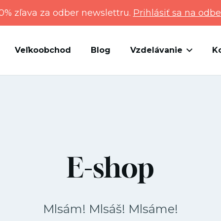
0% zľava za odber newslettru.
Prihlásiť sa na odbe
Veľkoobchod
Blog
Vzdelávanie
K
E-shop
Mlsám! Mlsáš! Mlsáme!