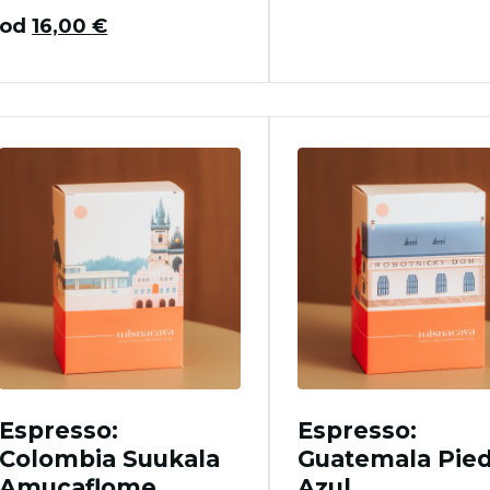
od
16,00
€
Espresso:
Espresso:
Colombia Suukala
Guatemala Pied
Amucaflome
Azul