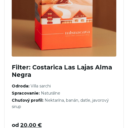
Filter: Costarica Las Lajas Alma
Negra
Odroda:
Villa sarchi
Spracovanie:
Naturálne
Chuťový profil:
Nektarína, banán, datle, javorový
sirup
od
20,00
€