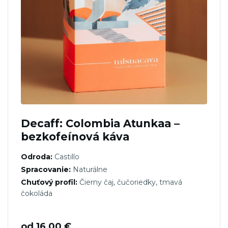
Decaff: Colombia Atunkaa –
bezkofeínová káva
Odroda:
Castillo
Spracovanie:
Naturálne
Chuťový profil:
Čierny čaj, čučoriedky, tmavá
čokoláda
od
16,00
€