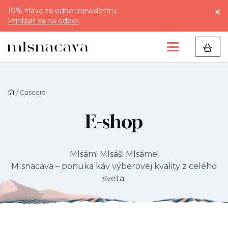
10% zľava za odber newslettru.
Prihlásiť sa na odber
.
/ Cascara
E-shop
Mlsám! Mlsáš! Mlsáme!
Mlsnacava – ponuka káv výberovej kvality z celého
sveta.