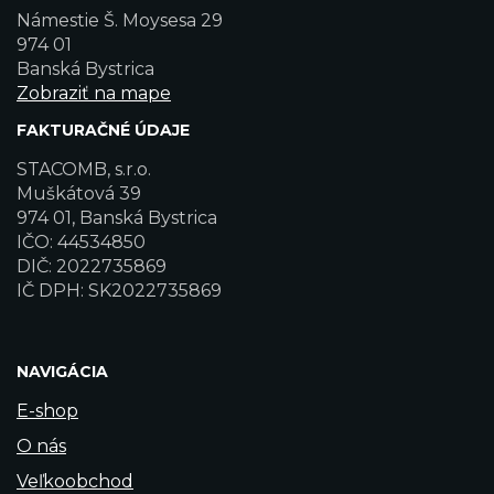
Námestie Š. Moysesa 29
974 01
Banská Bystrica
Zobraziť na mape
FAKTURAČNÉ ÚDAJE
STACOMB, s.r.o.
Muškátová 39
974 01, Banská Bystrica
IČO: 44534850
DIČ: 2022735869
IČ DPH: SK2022735869
NAVIGÁCIA
E-shop
O nás
Veľkoobchod