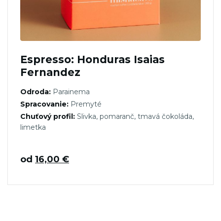
Espresso: Honduras Isaias
Fernandez
Odroda:
Parainema
Spracovanie:
Premyté
Chuťový profil:
Slivka, pomaranč, tmavá čokoláda,
limetka
od
16,00
€