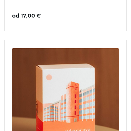
od
17,00
€