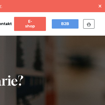
r
.
E-
ontakt
B2B
shop
rie?