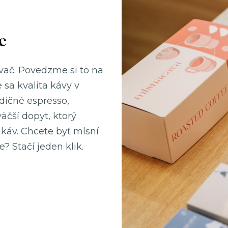
e
vač. Povedzme si to na
e sa kvalita kávy v
adičné espresso,
väčší dopyt, ktorý
káv. Chcete byť mlsní
 Stačí jeden klik.