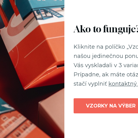
Ako to funguje
Kliknite na políčko „V
našou jedinečnou ponu
Vás vyskladali v 3 vari
Prípadne, ak máte otáz
stačí vyplniť
kontaktný
VZORKY NA VÝBER