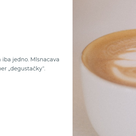
á iba jedno. Mlsnacava
ber „degustačky“.