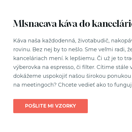
Mlsnacava káva do kancelári
Káva naša každodenná, životabudič, nakopá
rovinu. Bez nej by to nešlo. Sme veľmi radi, ž
kanceláriach mení. k lepšiemu. Či už je to tr
výberovka na espresso, či filter. Cítime stále 
dokážeme uspokojiť našou širokou ponukou 
na meetingoch? Chcete vedieť ako to funguje?
POŠLITE MI VZORKY