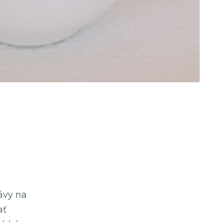
ávy na
ať