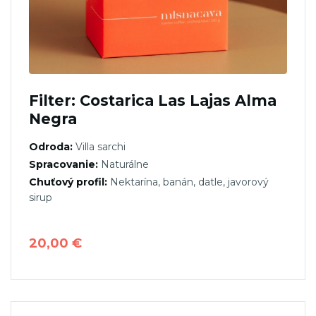
Filter: Costarica Las Lajas Alma
Negra
Odroda:
Villa sarchi
Spracovanie:
Naturálne
Chuťový profil:
Nektarína, banán, datle, javorový
sirup
20,00
€
Tento
produkt