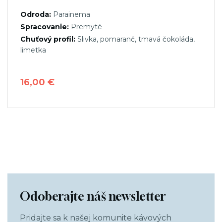
Odroda:
Parainema
Spracovanie:
Premyté
Chuťový profil:
Slivka, pomaranč, tmavá čokoláda,
limetka
16,00
€
Tento
produkt
má
viacero
variantov.
Možnosti
si
Odoberajte náš newsletter
môžete
vybrať
Pridajte sa k našej komunite kávových
na