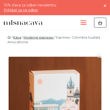
10% zľava za odber newslettru.
Prihlásiť sa na odber
.
/
Káva
/
Moderné espresso
/ Espresso: Colombia Suukala
Amucaflome