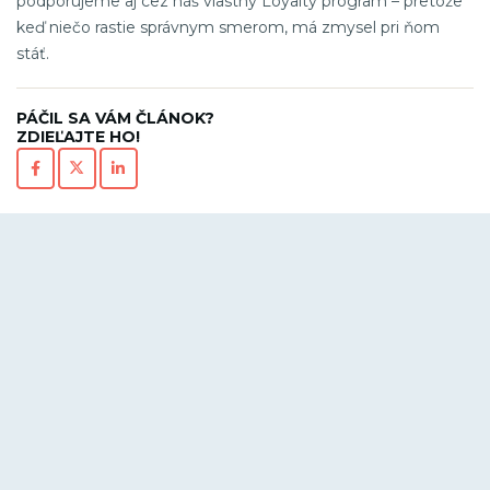
podporujeme aj cez náš vlastný Loyalty program – pretože
keď niečo rastie správnym smerom, má zmysel pri ňom
stáť.
PÁČIL SA VÁM ČLÁNOK?
ZDIEĽAJTE HO!