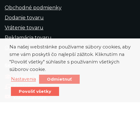
Obchodné podmienky
Dodanie tovaru
Vrátenie tovaru
Reklamácia tovaru
Na našej webstránke používame súbory cookies, aby
Odstúpiť od zmluvy TU
sme vám poskytli čo najlepší zážitok. Kliknutím na
"Povoliť všetky" súhlasíte s používaním všetkých
ŠKOLENIA
súborov cookie.
Vzdelávanie
Nastavenia
Odmietnuť
Školenia
Povoliť všetky
Video návody
Copyright © 2026 Všetky práva vyhradené