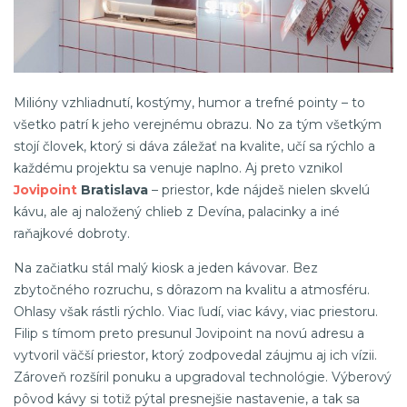
Milióny vzhliadnutí, kostýmy, humor a trefné pointy – to
všetko patrí k jeho verejnému obrazu. No za tým všetkým
stojí človek, ktorý si dáva záležať na kvalite, učí sa rýchlo a
každému projektu sa venuje naplno. Aj preto vznikol
Jovipoint
Bratislava
– priestor, kde nájdeš nielen skvelú
kávu, ale aj naložený chlieb z Devína, palacinky a iné
raňajkové dobroty.
Na začiatku stál malý kiosk a jeden kávovar. Bez
zbytočného rozruchu, s dôrazom na kvalitu a atmosféru.
Ohlasy však rástli rýchlo. Viac ľudí, viac kávy, viac priestoru.
Filip s tímom preto presunul Jovipoint na novú adresu a
vytvoril väčší priestor, ktorý zodpovedal záujmu aj ich vízii.
Zároveň rozšíril ponuku a upgradoval technológie. Výberový
pôvod kávy si totiž pýtal presnejšie nastavenie, a tak sa