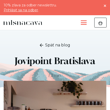
10% zľava za odber newslettru.
Prihlásiť sa na odber
.
Späť na blog
Jovipoint Bratislava
2 min.
/