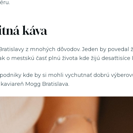
éru.
itná káva
Bratislavy z mnohých dôvodov. Jeden by povedal ž
 o mestskú časť plnú života kde žijú desaťtisíce ľ
podniky kde by si mohli vychutnať dobrú výberovú
 kaviareň Mogg Bratislava.