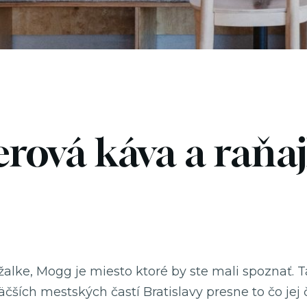
rová káva a raňaj
žalke, Mogg je miesto ktoré by ste mali spoznať
čších mestských častí Bratislavy presne to čo jej 