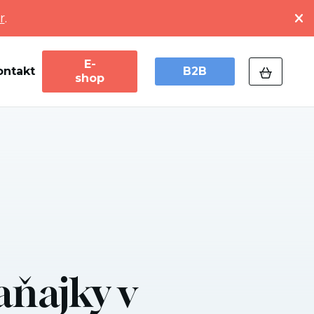
r
.
E-
ontakt
B2B
shop
aňajky v