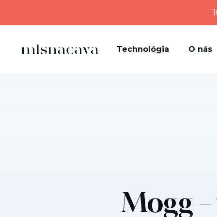
1
Technológia
O nás
Mogg – 