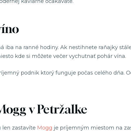
dernej kaviarne očakávate.
víno
ba na ranné hodiny. Ak nestihnete raňajky stále s
iesto kde si môžete večer vychutnať pohár vína.
íjemný podnik ktorý funguje počas celého dňa. O
 Mogg v Petržalke
u len zastavíte
Mogg
je príjemným miestom na zast