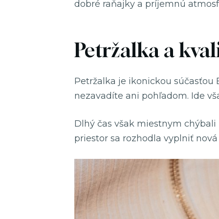
dobré raňajky a príjemnú atmosf
Petržalka a kval
Petržalka je ikonickou súčasťou 
nezavadíte ani pohľadom. Ide však
Dlhý čas však miestnym chýbali 
priestor sa rozhodla vyplniť nová