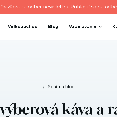
0% zľava za odber newslettru.
Prihlásiť sa na odbe
Veľkoobchod
Blog
Vzdelávanie
K
Späť na blog
výberová káva a r