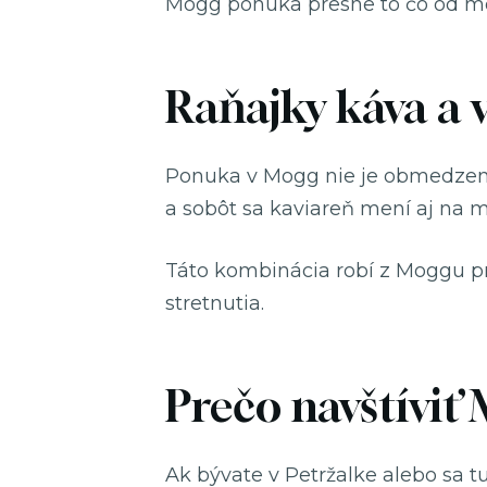
Mogg ponúka presne to čo od mo
Raňajky káva a 
Ponuka v Mogg nie je obmedzená i
a sobôt sa kaviareň mení aj na m
Táto kombinácia robí z Moggu pr
stretnutia.
Prečo navštíviť
Ak bývate v Petržalke alebo sa t