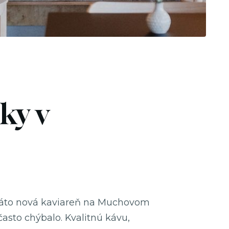
ky v
. Táto nová kaviareň na Muchovom
často chýbalo. Kvalitnú kávu,