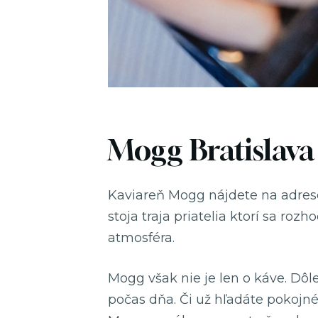
Mogg Bratislav
Kaviareň Mogg nájdete na adrese
stoja traja priatelia ktorí sa ro
atmosféra.
Mogg však nie je len o káve. Dôl
počas dňa. Či už hľadáte pokojn