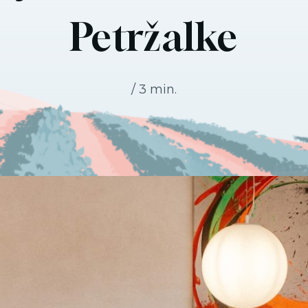
Petržalke
3 min.
/